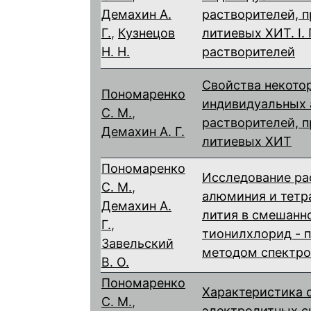
Демахин А.
растворителей, 
Г.
,
Кузнецов
литиевых ХИТ. I.
Н. Н.
растворителей
Свойства некото
Пономаренко
индивидуальных 
С. М.
,
растворителей, 
Демахин А. Г.
литиевых ХИТ
Пономаренко
Исследование ра
С. М.
,
алюминия и тет
Демахин А.
лития в смешанн
Г.
,
тионилхлорид - 
Завельский
методом спектр
В. О.
Пономаренко
Характеристика 
С. М.
,
электролитных с