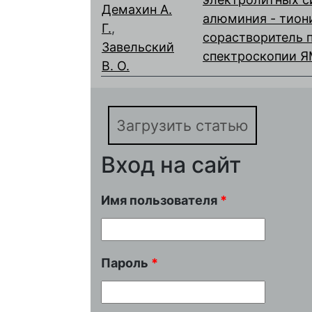
Демахин А.
алюминия - тион
Г.
,
сорастворитель 
Завельский
спектроскопии 
В. О.
Загрузить статью
Вход на сайт
Имя пользователя
*
Пароль
*