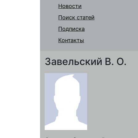
Новости
Поиск статей
Подписка
Контакты
Завельский В. О.