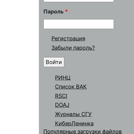
Пароль
*
Регистрация
Забыли пароль?
РИНЦ
Список ВАК
RSCI
DOAJ
Журналы СГУ
КиберЛенинка
Популярные загрузки файлов