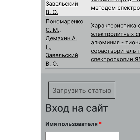
Завельский
методом спектр
В. О.
Пономаренко
Характеристика 
С. М.
,
электролитных с
Демахин А.
алюминия - тион
Г.
,
сорастворитель 
Завельский
спектроскопии 
В. О.
Загрузить статью
Вход на сайт
Имя пользователя
*