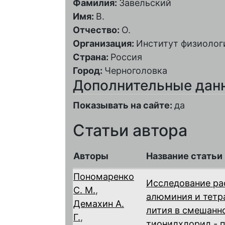
Фамилия:
Завельский
Имя:
В.
Отчество:
О.
Организация:
Институт физиолог
Страна:
Россия
Город:
Черноголовка
Дополнительные дан
Показывать на сайте:
да
Статьи автора
Авторы
Название статьи
Пономаренко
Исследование ра
С. М.
,
алюминия и тет
Демахин А.
лития в смешанн
Г.
,
тионилхлорид - 