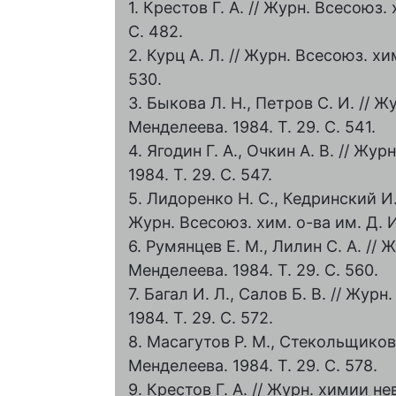
1. Крестов Г. А. // Журн. Всесоюз.
С. 482.
2. Курц А. Л. // Журн. Всесоюз. хи
530.
3. Быкова Л. Н., Петров С. И. // Ж
Менделеева. 1984. Т. 29. С. 541.
4. Ягодин Г. А., Очкин А. В. // Жу
1984. Т. 29. С. 547.
5. Лидоренко Н. С., Кедринский И. 
Журн. Всесоюз. хим. о-ва им. Д. И
6. Румянцев Е. М., Лилин С. А. // 
Менделеева. 1984. Т. 29. С. 560.
7. Багал И. Л., Салов Б. В. // Жур
1984. Т. 29. С. 572.
8. Масагутов Р. М., Стекольщиков 
Менделеева. 1984. Т. 29. С. 578.
9. Крестов Г. А. // Журн. химии не