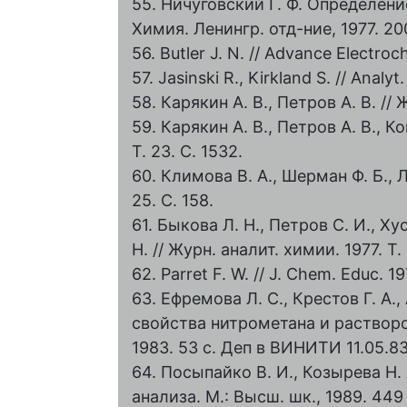
55. Ничуговский Г. Ф. Определен
Химия. Ленингр. отд-ние, 1977. 20
56. Butler J. N. // Advance Electroc
57. Jasinski R., Kirkland S. // Analyt
58. Карякин А. В., Петров А. В. // 
59. Карякин А. В., Петров А. В., К
Т. 23. С. 1532.
60. Климова В. А., Шерман Ф. Б., Л
25. С. 158.
61. Быкова Л. Н., Петров С. И., Ху
Н. // Журн. аналит. химии. 1977. Т. 
62. Parret F. W. // J. Chem. Educ. 19
63. Ефремова Л. С., Крестов Г. А
свойства нитрометана и растворо
1983. 53 с. Деп в ВИНИТИ 11.05.8
64. Посыпайко В. И., Козырева Н.
анализа. М.: Высш. шк., 1989. 449 