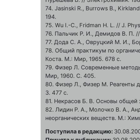
74. Jasinski R., Burrows B., Kirkland 
194.
75. Wu I.-C., Fridman H. L. // J. Phy
76. Пальчик Р. И., Демидов В. П. /
77. Дода С. А., Овруцкий М. И., Бор
78. Общий практикум по органичес
Коста. М.: Мир, 1965. 678 c.
79. Физер Л. Современные методы
Мир, 1960. С. 405.
80. Физер Л., Физер М. Реагенты д
3. 477 с.
81. Некрасов Б. В. Основы общей хи
82. Лидин Р. А., Молочко В. А., А
неорганических веществ. М.: Хими
Поступила в редакцию:
30.08.20
Принята к публикации:
30.08.200