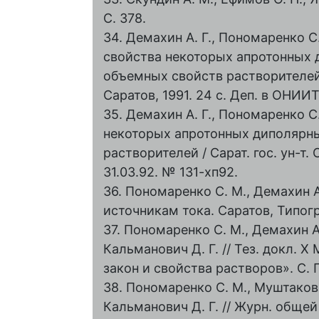
С. 378.
34. Демахин А. Г., Пономаренко 
свойства некоторых апротонных 
объемных свойств растворителей о
Саратов, 1991. 24 с. Деп. в ОНИИ
35. Демахин А. Г., Пономаренко 
некоторых апротонных диполярных
растворителей / Сарат. гос. ун-т
31.03.92. № 131-хп92.
36. Пономаренко C. М., Демахин А.
источникам тока. Саратов, Типог
37. Пономаренко C. М., Демахин А.
Кальманович Д. Г. // Тез. докл.
закон и свойства растворов». С. 
38. Пономаренко C. М., Муштакова 
Кальманович Д. Г. // Журн. общей 