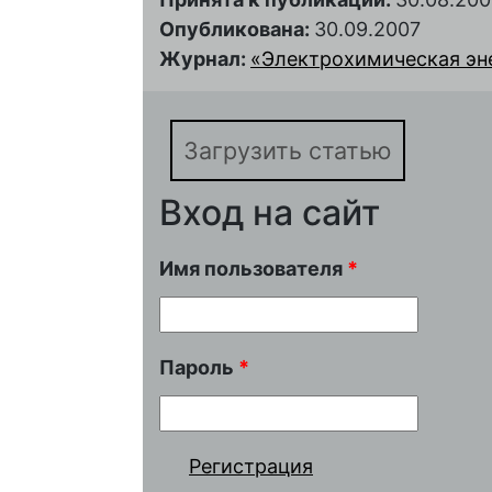
Опубликована:
30.09.2007
Журнал:
«Электрохимическая энер
Загрузить статью
Вход на сайт
Имя пользователя
*
Пароль
*
Регистрация