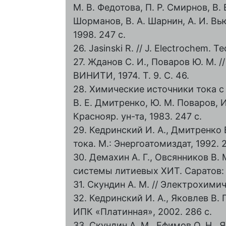
М. В. Федотова, П. Р. Смирнов, В. В
Шорманов, В. А. Шарнин, А. И. Вьюг
1998. 247 с.
26. Jasinski R. // J. Electrochem. Tec
27. Жданов С. И., Поваров Ю. М. /
ВИНИТИ, 1974. Т. 9. С. 46.
28. Химические источники тока с
В. Е. Дмитренко, Ю. М. Поваров, 
Краснояр. ун-та, 1983. 247 с.
29. Кедринский И. А., Дмитренко 
тока. М.: Энергоатомиздат, 1992. 
30. Демахин А. Г., Овсянников В.
системы литиевых ХИТ. Саратов: И
31. Скундин А. М. // Электрохимиче
32. Кедринский И. А., Яковлев В.
ИПК «Платинная», 2002. 286 с.
33. Скундин А. М., Ефимов О. Н., Я