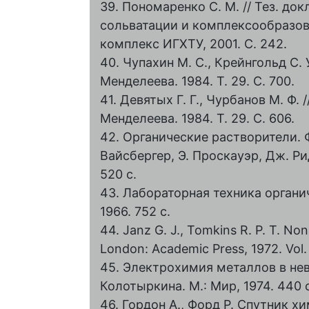
39. Пономаренко С. М. // Тез. до
сольватации и комплексообразов
комплекс ИГХТУ, 2001. С. 242.
40. Чупахин М. С., Крейнгольд С. У
Менделеева. 1984. Т. 29. С. 700.
41. Девятых Г. Г., Чурбанов М. Ф. 
Менделеева. 1984. Т. 29. С. 606.
42. Органические растворители. 
Вайсбергер, Э. Проскауэр, Дж. Рид
520 с.
43. Лабораторная техника органич
1966. 752 с.
44. Janz G. J., Tomkins R. P. T. N
London: Academic Press, 1972. Vol. 
45. Электрохимия металлов в нево
Колотыркина. М.: Мир, 1974. 440 с
46. Гордон А., Форд Р. Спутник хи