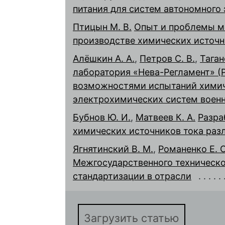
питания для систем автономного
Птицын М. В.
Опыт и проблемы м
производстве химических источн
Алёшкин А. А.
,
Петров С. В.
,
Таган
лаборатория «Нева-Регламент» (
возможностями испытаний химич
электрохимических систем военн
Бубнов Ю. И.
,
Матвеев К. А.
Разра
химических источников тока раз
Ягнятинский В. М.
,
Романенко Е. С
Межгосударственного техническо
стандартизации в отрасли
Загрузить статью