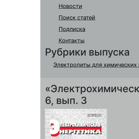
Новости
Поиск статей
Подписка
Контакты
Рубрики выпуска
Электролиты для химических 
«Электрохимическа
6, вып. 3