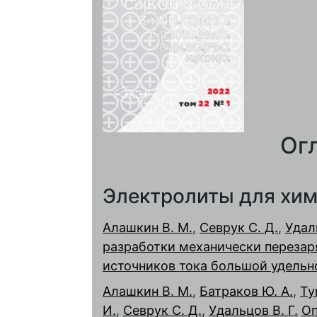
Ог
Электролиты для хим
Алашкин В. М.
,
Севрук С. Д.
,
Удаль
разработки механически перез
источников тока большой удельн
Алашкин В. М.
,
Батраков Ю. А.
,
Ту
И.
,
Севрук С. Д.
,
Удальцов В. Г.
Оп