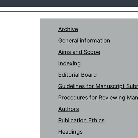
Archive
General information
Aims and Scope
Indexing
Editorial Board
Guidelines for Manuscript Sub
Procedures for Reviewing Man
Authors
Publication Ethics
Headings