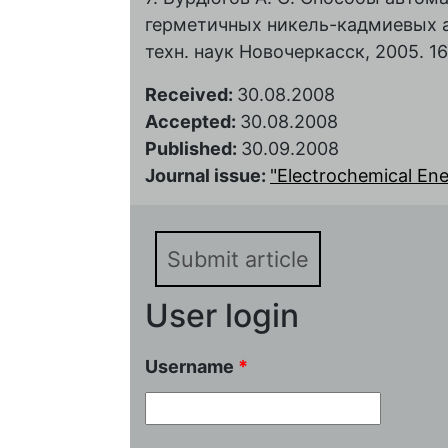
герметичных никель-кадмиевых ак
техн. наук Новочеркасск, 2005. 16
Received:
30.08.2008
Accepted:
30.08.2008
Published:
30.09.2008
Journal issue:
"Electrochemical Ener
Submit article
User login
Username
*