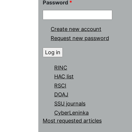
Password
*
Create new account
Request new password
RINC
HAC list
RSCI
DOAJ
SSU journals
CyberLeninka
Most requested articles