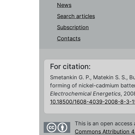
News
Search articles
Subscription
Contacts
For citation:
Smetankin G. P., Matekin S. S., B
forming of nickel-cadmium batte
Electrochemical Energetics
, 2008
10.18500/1608-4039-2008-8-3-1
This is an open access 
Commons Attribution 4.