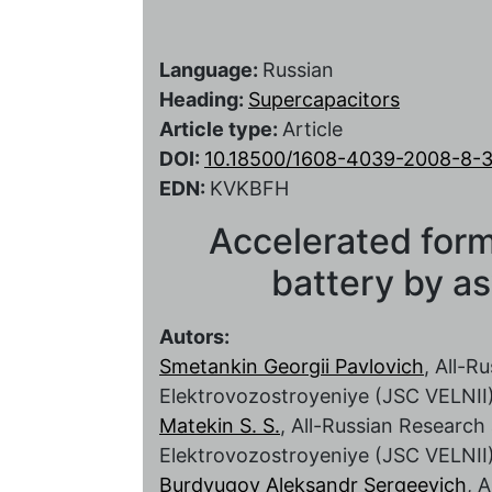
Language:
Russian
Heading:
Supercapacitors
Article type:
Article
DOI:
10.18500/1608-4039-2008-8-3
EDN:
KVKBFH
Accelerated for
battery by a
Autors:
Smetankin Georgii Pavlovich
, All-R
Elektrovozostroyeniye (JSC VELNII
Matekin S. S.
, All-Russian Research 
Elektrovozostroyeniye (JSC VELNII
Burdyugov Aleksandr Sergeevich
, 