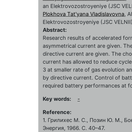
an Elektrovozostroyeniye (JSC VEL
Plokhova Tat'yana Vladislavovna
, A
Elektrovozostroyeniye (JSC VELNII
Abstract:
Research results of accelerated for
asymmetrical current are given. Th
directive current are given. The c
current has allowed to reduce cycle
3 at smaller rate of gas evolution 
by directive current. Control of ba
required battery performances at f
Key words:
-
Reference:
1. Грилихес М. С., Позин Ю. М., Бо
Энергия, 1966. С. 40–47.