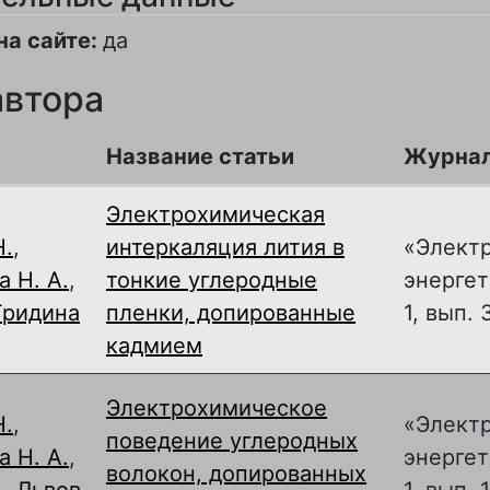
на сайте:
да
автора
Название статьи
Журна
Электрохимическая
Н.
,
интеркаляция лития в
«Элект
 Н. А.
,
тонкие углеродные
энергет
Гридина
пленки, допированные
1, вып. 
кадмием
Электрохимическое
Н.
,
«Элект
поведение углеродных
 Н. А.
,
энергет
волокон, допированных
.
,
Львов
1, вып. 1