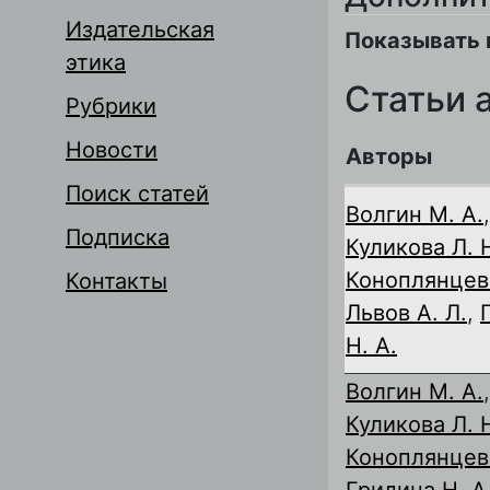
Издательская
Показывать 
этика
Статьи 
Рубрики
Новости
Авторы
Поиск статей
Волгин М. А.
,
Подписка
Куликова Л. 
Коноплянцева
Контакты
Львов А. Л.
,
Н. А.
Волгин М. А.
,
Куликова Л. 
Коноплянцева
Гридина Н. А