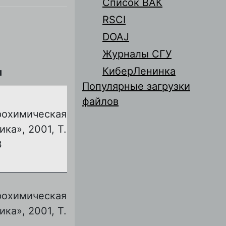
Список ВАК
RSCI
DOAJ
Журналы СГУ
КиберЛенинка
л
Популярные загрузки
файлов
рохимическая
ика», 2001, Т.
3
рохимическая
ика», 2001, Т.