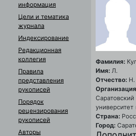
информация
Цели и тематика
журнала
Индексирование
Редакционная
коллегия
Фамилия:
Ку
Имя:
Л.
Правила
Отчество:
Н.
представления
Организация
рукописей
Саратовский
Порядок
университет 
рецензирования
Страна:
Росс
рукописей
Город:
Сарат
Авторы
Дополнит