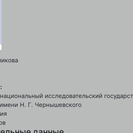
ликова
:
 национальный исследовательский государс
имени Н. Г. Чернышевского
ия
ов
ельные данные