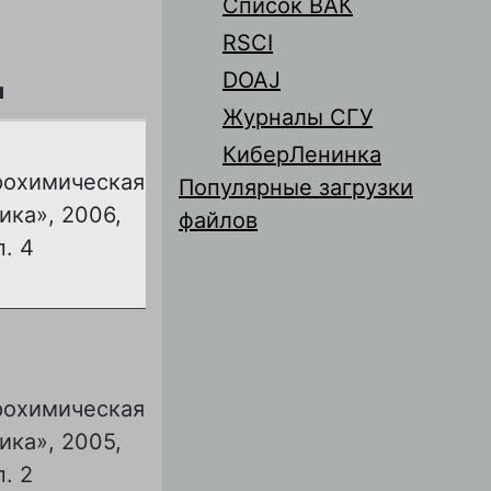
Список ВАК
RSCI
DOAJ
л
Журналы СГУ
КиберЛенинка
рохимическая
Популярные загрузки
ика», 2006,
файлов
п. 4
рохимическая
ика», 2005,
п. 2