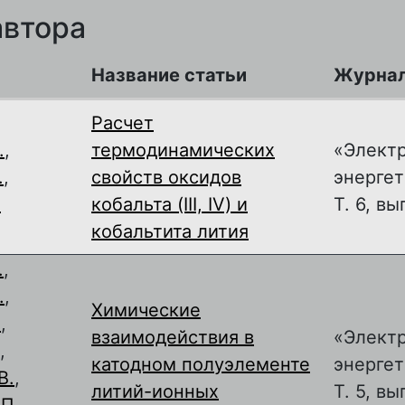
автора
Название статьи
Журна
Расчет
.
,
термодинамических
«Элект
.
,
свойств оксидов
энергет
.
кобальта (III, IV) и
Т. 6, вы
кобальтита лития
.
,
.
,
Химические
.
,
взаимодействия в
«Элект
,
катодном полуэлементе
энергет
В.
,
литий-ионных
Т. 5, вы
П.
,