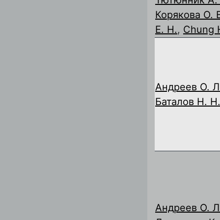
Корякова О. 
E. H.
,
Chung H
Андреев О. Л
Баталов Н. Н
Андреев О. Л