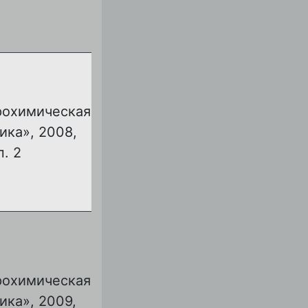
рохимическая
ика», 2008,
п. 2
рохимическая
ика», 2009,