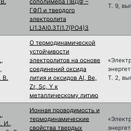
В.
сополимера ПВДФ –
Т. 9, вы
ГФП и твердого
электролита
Li1.3Al0.3Ti1.7(PO4)3
О термодинамической
устойчивости
.
,
электролитов на основе
«Элект
.
,
соединений оксида
энергет
 В.
лития и оксидов Al, Be,
Т. 2, вы
Zr, Sc, Y к
металлическому литию
Ионная проводимость и
.
,
термодинамические
«Элект
. И.
,
свойства твердых
энергет