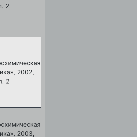
п. 2
рохимическая
ика», 2002,
п. 2
рохимическая
ика», 2003,