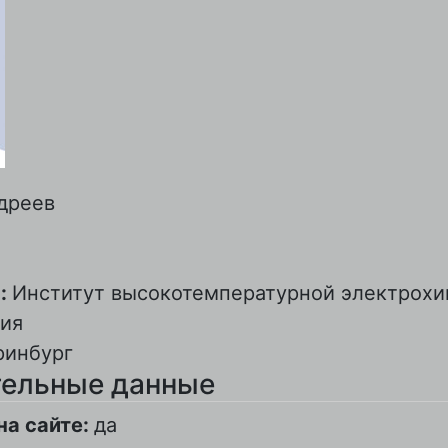
дреев
:
Институт высокотемпературной электрох
ия
ринбург
ельные данные
на сайте:
да