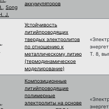
аккумуляторов
В.
,
Song
. J.
Устойчивость
литийпроводящих
твердых электролитов
«Элект
.
,
по отношению к
энергет
.
металлическому литию
Т. 8, вы
(термодинамическое
моделирование)
Композиционные
литийпроводящие
полимерные
«Элект
.
,
электролиты на основе
энергет