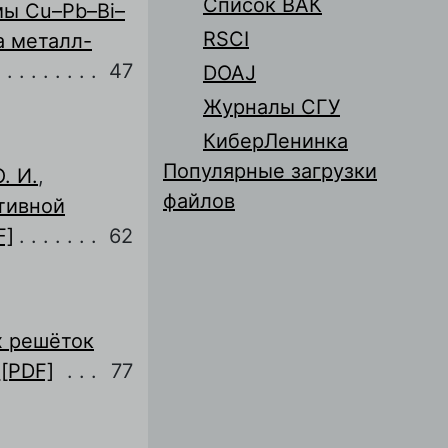
Список ВАК
мы Cu–Pb–Bi–
RSCI
а металл-
47
DOAJ
Журналы СГУ
КиберЛенинка
Популярные загрузки
. И.
,
файлов
тивной
F]
62
х решёток
[PDF]
77