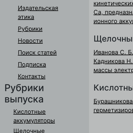
кинетических
Издательская
Са, предназн
этика
ионного акк
Рубрики
Щелочны
Новости
Иванова С. Б
Поиск статей
Кадникова Н.
Подписка
массы элект
Контакты
Рубрики
Кислотны
выпуска
Бурашникова
герметизиро
Кислотные
аккумуляторы
Щелочные