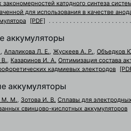
 закономерностей катодного синтеза систе
аченной для использования в качестве анод
умулятора
[PDF]
е аккумуляторы
.
,
Апаликова Л. Е.
,
Жускеев А. Р.
,
Объедков Ю
 В.
,
Казаринов И. А.
Оптимизация состава ак
рофоретических кадмиевых электродов
[PD
е аккумуляторы
 М. М.
,
Зотова И. В.
Сплавы для электродны
ванных свинцово-кислотных аккумуляторов