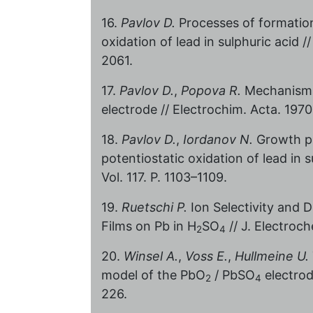
16.
Pavlov D.
Processes of formatio
oxidation of lead in sulphuric acid /
2061.
17.
Pavlov D.
,
Popova R.
Mechanism o
electrode // Electrochim. Acta. 1970.
18.
Pavlov D.
,
Iordanov N.
Growth pr
potentiostatic oxidation of lead in s
Vol. 117. P. 1103–1109.
19.
Ruetschi P.
Ion Selectivity and D
Films on Pb in H
SO
// J. Electroch
2
4
20.
Winsel A.
,
Voss E.
,
Hullmeine U.
model of the PbO
/ PbSO
electrod
2
4
226.