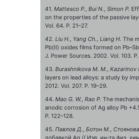
41.
Mattesco P.
,
Bui N.
,
Simon P.
Eff
on the properties of the passive lay
Vol. 64. P. 21–27.
42.
Liu H.
,
Yang Ch.
,
Liang H.
The me
Pb(II) oxides films formed on Pb–Sb 
J. Power Sources. 2002. Vol. 103. P.
43.
Burashnikova M. M.
,
Kazarinov I
layers on lead alloys: a study by i
2012. Vol. 207. P. 19–29.
44.
Mao G. W.
,
Rao P.
The mechanism 
anodic corrosion of Ag alloy Pb +4.5
P. 122–128.
45.
Павлов Д.
,
Ботон М.
,
Стоянова
добавкой Ag // Изв. ин-та физ. хи