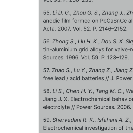
55.
Li D. G.
,
Zhou G. S.
,
Zhang J.
,
Zh
anodic film formed on PbCaSnCe alloy
Acta. 2007. Vol. 52. P. 2146–2152.
56.
Zhong S.
,
Liu H. K.
,
Dou S. X.
Sk
tin-aluminium grid alloys for valve-r
Sources. 1996. Vol. 59. P. 123–129.
57.
Zhao S.
,
Lu Y.
,
Zhang Z.
,
Jiang Z
free lead / acid batteries // J. Powe
58.
Li S.
,
Chen H. Y.
,
Tang M. C.
,
We
Jiang J. X. Electrochemical behavior
electrolyte // Power Sources. 2006. 
59.
Shervedani R. K.
,
Isfahani A. Z.
,
Electrochemical investigation of th