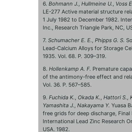
6.
Bohmann J.
,
Hullmeine U.
,
Voss E
LE-277 Active material structure rel
1 July 1982 to December 1982. Inte
Inc., Research Triangle Park, NC, U
7.
Schumacher E. E.
,
Phipps G. S.
So
Lead-Calcium Alloys for Storage Cel
1935. Vol. 68. P. 309–319.
8.
Hollenkamp A. F.
Premature capaci
of the antimony-free effect and re
Vol. 36. P. 567–585.
9.
Fuchida K.
,
Okada K.
,
Hattori S.
,
Yamashita J.
,
Nakayama Y.
Yuasa Ba
free grids for deep discharge, Fina
International Lead Zinc Research Or
USA. 1982.