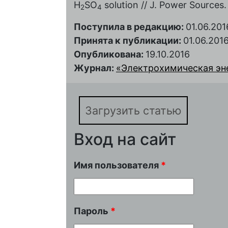
H
SO
solution // J. Power Sources.
2
4
Поступила в редакцию:
01.06.201
Принята к публикации:
01.06.201
Опубликована:
19.10.2016
Журнал:
«Электрохимическая энер
Загрузить статью
Вход на сайт
Имя пользователя
*
Пароль
*