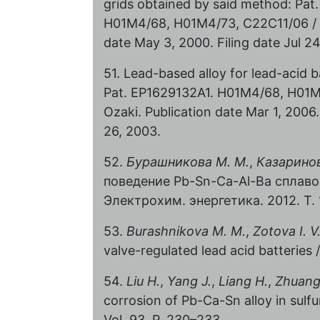
grids obtained by said method: Pat
H01M4/68, H01M4/73, C22C11/06 / Lu
date May 3, 2000. Filing date Jul 24,
51. Lead-based alloy for lead-acid
Pat. EP1629132A1. H01M4/68, H01M4
Ozaki. Publication date Mar 1, 2006.
26, 2003.
52.
Бурашникова М. М.
,
Казаринов
поведение Pb-Sn-Ca-Al-Ba сплаво
Электрохим. энергетика. 2012. Т. 
53.
Burashnikova M. M.
,
Zotova I. V
valve-regulated lead acid batteries /
54.
Liu H.
,
Yang J.
,
Liang H.
,
Zhuang
corrosion of Pb-Ca-Sn alloy in sulfu
Vol. 93. P. 230–233.