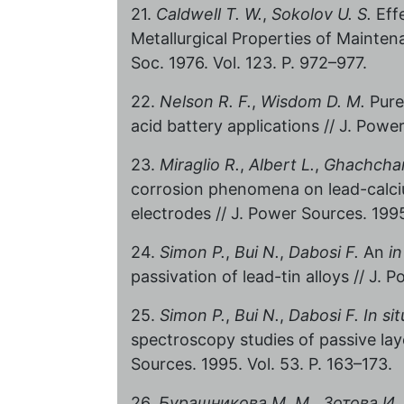
21.
Caldwell T. W.
,
Sokolov U. S.
Eff
Metallurgical Properties of Mainten
Soc. 1976. Vol. 123. P. 972–977.
22.
Nelson R. F.
,
Wisdom D. M.
Pure 
acid battery applications // J. Power
23.
Miraglio R.
,
Albert L.
,
Ghachcham
corrosion phenomena on lead-calcium
electrodes // J. Power Sources. 1995
24.
Simon P.
,
Bui N.
,
Dabosi F.
An
in
passivation of lead-tin alloys // J. 
25.
Simon P.
,
Bui N.
,
Dabosi F.
In sit
spectroscopy studies of passive laye
Sources. 1995. Vol. 53. P. 163–173.
26.
Бурашникова М. М.
,
Зотова И. 