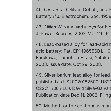
46.
Lander J. J.
Silver, Cobalt, and 
Battery // J. Electrochem. Soc. 1958
47.
Gillian W.
New lead alloys for hi
J. Power Sources. 2003. Vol. 116. P.
48. Lead-based alloy for lead-acid b
acid battery: Pat. EP1496556B1. H
Furukawa, Tomohiro Hiraki, Yutaka M
2003. Issue date: Oct 29, 2008.
49. Silver-barium lead alloy for lea
published as US20020182500, US
C22C11/06 / Luis David Silva-Galva
Publication date Dec 11, 2002. Filin
50. Method for the continuous manuf