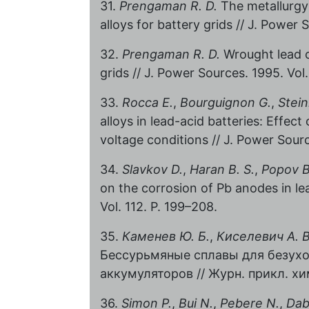
31.
Prengaman R. D.
The metallurgy 
alloys for battery grids // J. Power 
32.
Prengaman R. D.
Wrought lead ca
grids // J. Power Sources. 1995. Vol
33.
Rocca E.
,
Bourguignon G.
,
Stein
alloys in lead-acid batteries: Effec
voltage conditions // J. Power Sourc
34.
Slavkov D.
,
Haran B. S.
,
Popov B
on the corrosion of Pb anodes in le
Vol. 112. P. 199–208.
35.
Каменев Ю. Б.
,
Киселевич А. В
Бессурьмяные сплавы для безух
аккумуляторов // Журн. прикл. хим
36.
Simon P.
,
Bui N.
,
Pebere N.
,
Dab