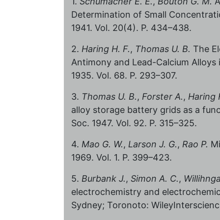
1.
Schumacher E. E.
,
Bouton G. M.
A
Determination of Small Concentratio
1941. Vol. 20(4). P. 434–438.
2.
Haring H. F.
,
Thomas U. B.
The El
Antimony and Lead-Calcium Alloys in
1935. Vol. 68. P. 293–307.
3.
Thomas U. B.
,
Forster A.
,
Haring 
alloy storage battery grids as a fun
Soc. 1947. Vol. 92. P. 315–325.
4.
Mao G. W.
,
Larson J. G.
,
Rao P.
Mi
1969. Vol. 1. P. 399–423.
5.
Burbank J.
,
Simon A. C.
,
Willihng
electrochemistry and electrochemical
Sydney; Toronoto: WileyInterscience