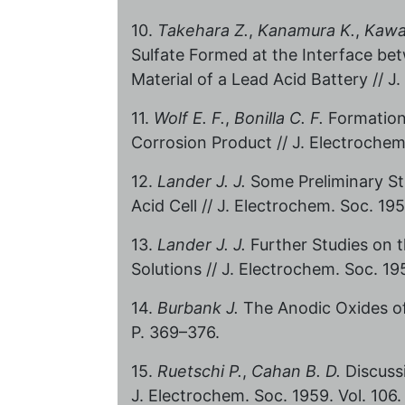
10.
Takehara Z.
,
Kanamura K.
,
Kawa
Sulfate Formed at the Interface be
Material of a Lead Acid Battery // J
11.
Wolf E. F.
,
Bonilla C. F.
Formation
Corrosion Product // J. Electrochem.
12.
Lander J. J.
Some Preliminary Stu
Acid Cell // J. Electrochem. Soc. 195
13.
Lander J. J.
Further Studies on t
Solutions // J. Electrochem. Soc. 195
14.
Burbank J.
The Anodic Oxides of 
P. 369–376.
15.
Ruetschi P.
,
Cahan B. D.
Discussi
J. Electrochem. Soc. 1959. Vol. 106.