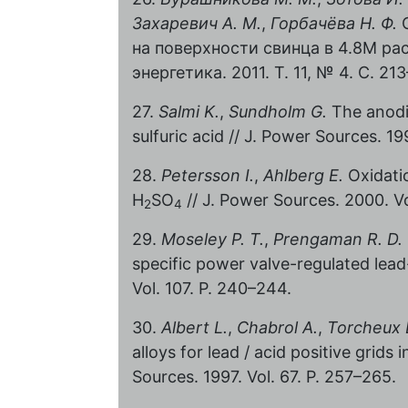
Захаревич А. М.
,
Горбачёва Н. Ф.
С
на поверхности свинца в 4.8М ра
энергетика. 2011. Т. 11, № 4. С. 21
27.
Salmi K.
,
Sundholm G.
The anodic
sulfuric acid // J. Power Sources. 19
28.
Petersson I.
,
Ahlberg E.
Oxidatio
H
SO
// J. Power Sources. 2000. Vo
2
4
29.
Moseley P. T.
,
Prengaman R. D.
specific power valve-regulated lead
Vol. 107. P. 240–244.
30.
Albert L.
,
Chabrol A.
,
Torcheux 
alloys for lead / acid positive grids 
Sources. 1997. Vol. 67. P. 257–265.