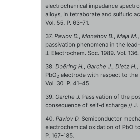
electrochemical impedance spectros
alloys, in tetraborate and sulfuric a
Vol. 55. P. 63–71.
37.
Pavlov D.
,
Monahov B.
,
Maja M.
passivation phenomena in the lead-ac
J. Electrochem. Soc. 1989. Vol. 136.
38.
Doёring H.
,
Garche J.
,
Dietz H.
,
PbO
electrode with respect to the i
2
Vol. 30. P. 41–45.
39.
Garche J.
Passivation of the posi
consequence of self-discharge // J.
40.
Pavlov D.
Semiconductor mechan
electrochemical oxidation of PbO t
P. 167–185.