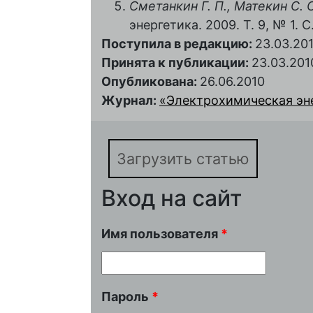
Сметанкин Г. П., Матекин С. С
энергетика. 2009. Т. 9, № 1. С
Поступила в редакцию:
23.03.20
Принята к публикации:
23.03.201
Опубликована:
26.06.2010
Журнал:
«Электрохимическая энер
Загрузить статью
Вход на сайт
Имя пользователя
*
Пароль
*