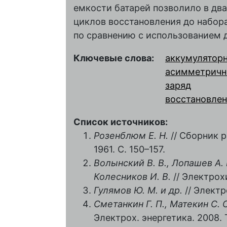
емкости батарей позволило в дв
циклов восстановления до набор
по сравнению с использованием д
Ключевые слова:
аккумуляторн
асимметричн
заряд
восстановле
Список источников:
Розенблюм Е. Н.
// Сборник 
1961. С. 150–157.
Волынский В. В., Лопашев А. 
Колесников И. В.
// Электрохи
Гулямов Ю. М. и др.
// Электро
Сметанкин Г. П., Матекин С. С
Электрох. энергетика. 2008. Т