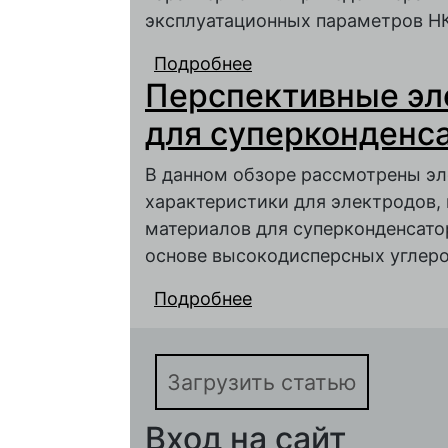
эксплуатационных параметров Н
Подробнее
о Результаты сравни
Перспективные эл
никель-кадмиевых а
токами
для суперконденс
В данном обзоре рассмотрены э
характеристики для электродов,
материалов для суперконденсато
основе высокодисперсных углер
Подробнее
о Перспективные эле
суперконденсаторов
Загрузить статью
Вход на сайт