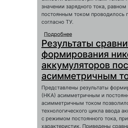
значении зарядного тока, равном
постоянным током проводилось пр
согласно ТУ.
Подробнее
о Исследование восс
Результаты сравн
кадмиевых аккумулят
формирования ник
аккумуляторов по
асимметричным т
Представлены результаты форми
(НКА) асимметричным и постоян
асимметричным током позволило 
технологического цикла ввода а
с режимом постоянного тока, пр
характеристик. Приведены сравн