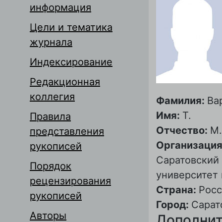
информация
Цели и тематика
журнала
Индексирование
Редакционная
коллегия
Фамилия:
Ва
Имя:
Т.
Правила
Отчество:
М.
представления
Организация
рукописей
Саратовский
Порядок
университет 
рецензирования
Страна:
Росс
рукописей
Город:
Сарат
Авторы
Дополнит