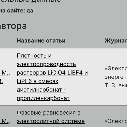
на сайте:
да
автора
Название статьи
Журна
Плотность и
электропроводность
«Элект
 М.
,
растворов LiClO4 LiBF4 и
энергет
.
LiPF6 в смесях
Т. 3, вы
диэтилкарбонат -
пропиленкарбонат
Фазовые равновесия в
 М.
,
электролитной системе
«Элект