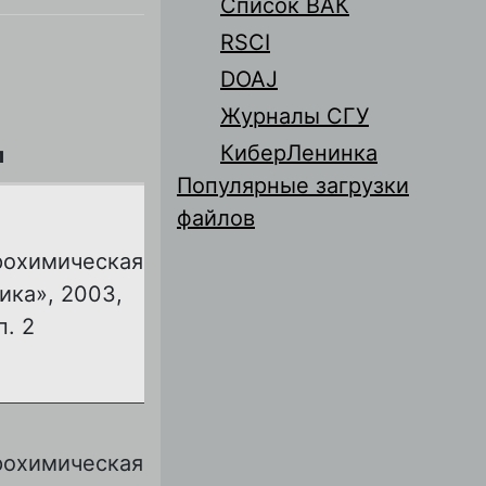
Список ВАК
RSCI
DOAJ
Журналы СГУ
КиберЛенинка
л
Популярные загрузки
файлов
рохимическая
ика», 2003,
п. 2
рохимическая