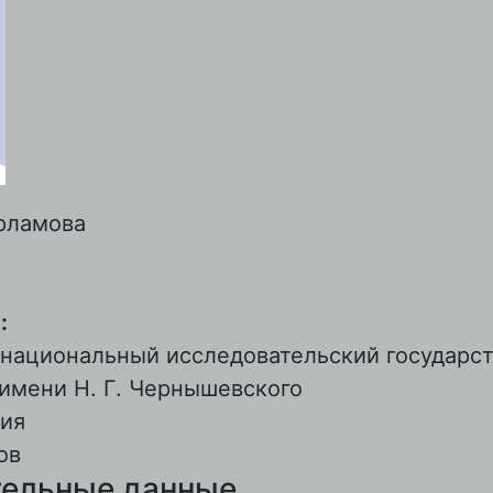
рламова
:
 национальный исследовательский государс
имени Н. Г. Чернышевского
ия
ов
ельные данные