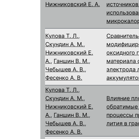
Нижниковский Е. А.
источников
использова
микрокало
Кулова Т. Л.
,
Сравнитель
Скундин А. М.
,
модифицир
Нижниковский Е.
оксидного 
А.
,
Ганшин В. М.
,
материала 
Чебышев А. В.
,
электрода 
Фесенко А. В.
аккумулято
Кулова Т. Л.
,
Скундин А. М.
,
Влияние пл
Нижниковский Е.
обратимые
А.
,
Ганшин В. М.
,
процессы п
Чебышев А. В.
,
лития в гра
Фесенко А. В.