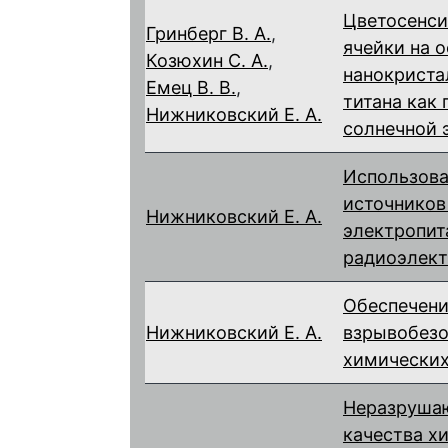
Цветосенс
Гринберг В. А.
,
ячейки на 
Козюхин С. А.
,
нанокриста
Емец В. В.
,
титана как
Нижниковский Е. А.
солнечной 
Использова
источников
Нижниковский Е. А.
электропит
радиоэлект
Обеспечен
Нижниковский Е. А.
взрывобезо
химических
Неразруша
качества х