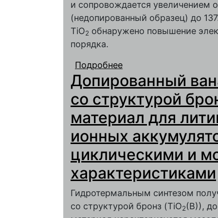
и сопровождается увеличением о
(недопированный образец) до 137
TiO
обнаружено повышение элек
2
порядка.
Подробнее
о Легированный марг
Допированный ван
электрохимическими 
ионных аккумуляторо
со структурой бро
материал для лити
ионных аккумулят
циклическими и 
характеристиками
Гидротермальным синтезом получ
со структурой бронз (TiO
(B)), 
2