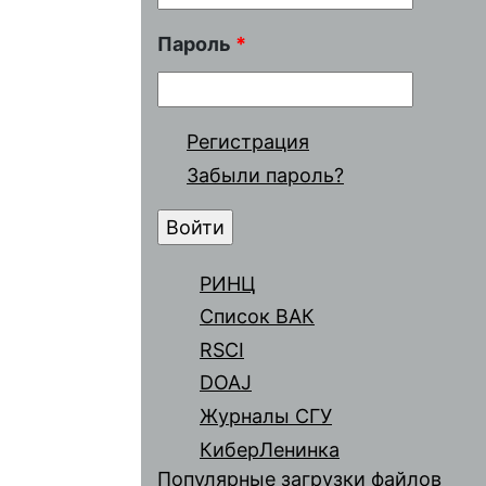
Пароль
*
Регистрация
Забыли пароль?
РИНЦ
Список ВАК
RSCI
DOAJ
Журналы СГУ
КиберЛенинка
Популярные загрузки файлов