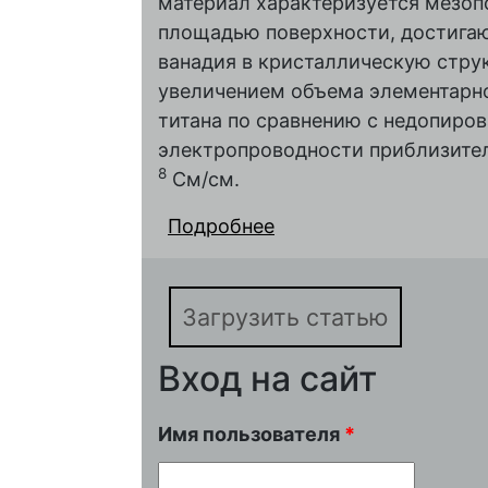
материал характеризуется мезоп
площадью поверхности, достига
ванадия в кристаллическую стру
увеличением объема элементарно
титана по сравнению с недопир
электропроводности приблизитель
8
См/см.
Подробнее
о Допированный вана
как анодный материа
с улучшенными цикл
Загрузить статью
характеристиками
Вход на сайт
Имя пользователя
*