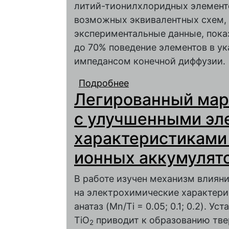
литий-тионилхлоридных элементо
возможных эквивалентных схем,
экспериментальные данные, показ
до 70% поведение элементов в у
импедансом конечной диффузии.
Подробнее
о Электрохимический
Легированный мар
тионилхлоридных ист
спектра
с улучшенными эл
характеристиками 
ионных аккумулят
В работе изучен механизм влиян
на электрохимические характери
анатаз (Mn/Ti = 0.05; 0.1; 0.2). У
TiO
приводит к образованию тве
2