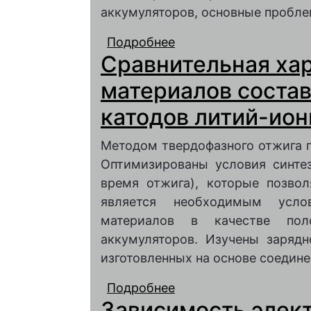
аккумуляторов, основные пробле
Подробнее
о Литий-ионные акку
Сравнительная ха
проблемы и перспек
материалов состав
катодов литий-ио
Методом твердофазного отжига п
Оптимизированы условия синте
время отжига), которые позвол
является необходимым усло
материалов в качестве пол
аккумуляторов. Изучены зарядн
изготовленных на основе соедине
Подробнее
о Сравнительная хара
Зависимость элек
xO2 для катодов лит