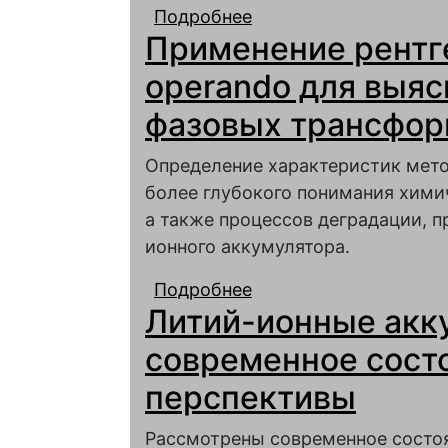
Подробнее
о Ренессанс литиевог
Применение рентг
operando для выяс
фазовых трансфор
Определение характеристик ме
более глубокого понимания хими
а также процессов деградации, 
ионного аккумулятора.
Подробнее
о Применение рентге
Литий-ионные акк
фазовых трансформац
современное сост
перспективы
Рассмотрены современное состо