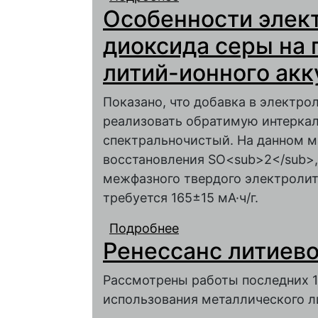
Особенности элек
Li4Ti5O12 И УГЛЕР
ТОЛЩИНЫ И МОРФО
диоксида серы на 
ЭЛЕКТРОХИМИЧЕСК
литий-ионного ак
Показано, что добавка в электр
реализовать обратимую интеркал
спектральночистый. На данном м
восстановления SO<sub>2</sub>,
межфазного твердого электролит
требуется 165±15 мА·ч/г.
Подробнее
о Особенности элект
Ренессанс литиево
графитовом электрод
Рассмотрены работы последних 1
использования металлического л