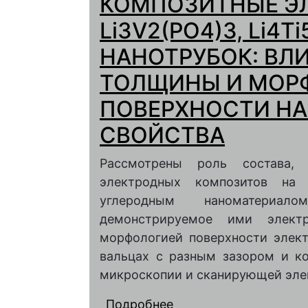
КОМПОЗИТНЫЕ Э
СТЕКЛОУГЛЕРОДЕ П
Li3V2(PO4)3, Li4
НАНОТРУБОК: ВЛ
ТОЛЩИНЫ И МОР
ПОВЕРХНОСТИ НА
СВОЙСТВА
Рассмотрены роль состава,
электродных композитов на 
углеродным наноматериа
демонстрируемое ими элект
морфологией поверхности элек
вальцах с разным зазором и к
микроскопии и сканирующей эле
Подробнее
о КОМПОЗИТНЫЕ ЭЛЕ