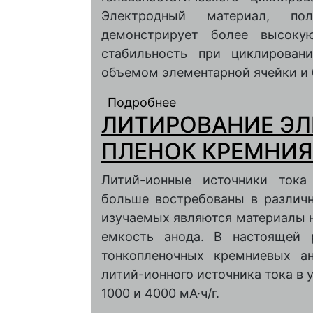
Электродный материал, по
демонстрирует более высок
стабильность при циклирован
объемом элементарной ячейки и 
Подробнее
о Электродные композ
ЛИТИРОВАНИЕ Э
продукта пиролиза с
ПЛЕНОК КРЕМНИЯ
Литий-ионные источники тока
больше востребованы в различ
изучаемых являются материалы 
емкость анода. В настоящей 
тонкопленочных кремниевых ан
литий-ионного источника тока в 
1000 и 4000 мА·ч/г.