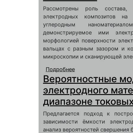
Рассмотрены роль состава,
электродных композитов на 
углеродным наноматериа
демонстрируемое ими элект
морфологией поверхности элек
вальцах с разным зазором и к
микроскопии и сканирующей эле
Подробнее
о КОМПОЗИТНЫЕ ЭЛЕ
Вероятностные мо
Li4Ti5O12 И УГЛЕР
ТОЛЩИНЫ И МОРФО
электродного мат
ЭЛЕКТРОХИМИЧЕСК
диапазоне токовых
Предлагается подход к постр
зависимости ёмкости электро
анализ вероятностей свершения 