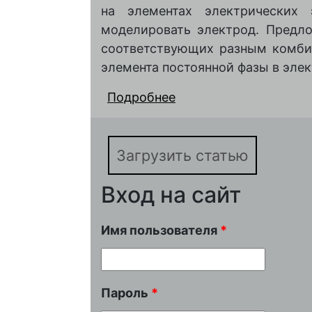
на элементах электрических
моделировать электрод. Предл
соответствующих разным комбин
элемента постоянной фазы в эле
Подробнее
о Вероятностные мод
широком диапазоне т
Загрузить статью
Вход на сайт
Имя пользователя
*
Пароль
*