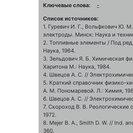
Ключевые слова:
-
Список источников:
1. Гуревич И. Г., Вольфкович Ю. 
электроды. Минск: Наука и техник
2. Топливные элементы / Под ред. 
Наука, 1964.
3. Зельдович Я. Б. Химическая фи
Харитона М.: Наука, 1984.
4. Швецов А. С. // Электрохимическ
5. Краткий справочник физико-хим
А. М. Пономаревой. Л.: Химия, 198
6. Швецов А. С. // Электрохимичес
7. Скороход В. В. Реологические 
1972.
8. Mejer B. A., Smith D. W. // Ind. 
360.