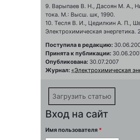
9. Варыпаев В. Н., Дасоян М. А.,
тока. М.: Высш. шк, 1990.
10. Тесля В. И., Цедилкин А. П., Шв
Электрохимическая энергетика. 200
Поступила в редакцию:
30.06.20
Принята к публикации:
30.06.200
Опубликована:
30.07.2007
Журнал:
«Электрохимическая энер
Загрузить статью
Вход на сайт
Имя пользователя
*