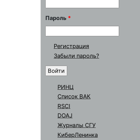
Пароль
*
Регистрация
Забыли пароль?
РИНЦ
Список ВАК
RSCI
DOAJ
Журналы СГУ
КиберЛенинка