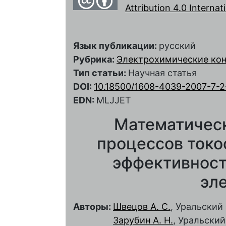
Attribution 4.0 Interna
Язык публикации:
русский
Рубрика:
Электрохимические ко
Тип статьи:
Научная статья
DOI:
10.18500/1608-4039-2007-7-
EDN:
MLJJET
Математичес
процессов токо
эффективност
эл
Авторы:
Швецов А. С.
, Уральски
Зарубин А. Н.
, Уральски