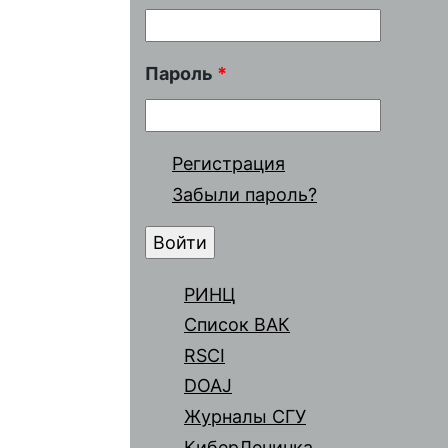
Пароль
*
Регистрация
Забыли пароль?
РИНЦ
Список ВАК
RSCI
DOAJ
Журналы СГУ
КиберЛенинка