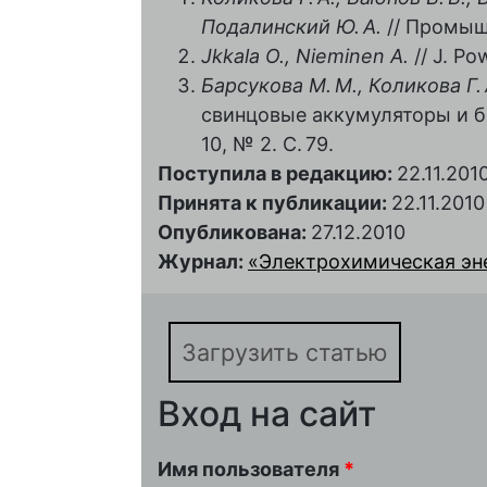
Подалинский Ю. А.
// Промышл
Jkkala O., Nieminen A.
// J. Po
Барсукова М. М., Коликова Г. 
свинцовые аккумуляторы и ба
10, № 2. С. 79.
Поступила в редакцию:
22.11.201
Принята к публикации:
22.11.2010
Опубликована:
27.12.2010
Журнал:
«Электрохимическая энер
Загрузить статью
Вход на сайт
Имя пользователя
*