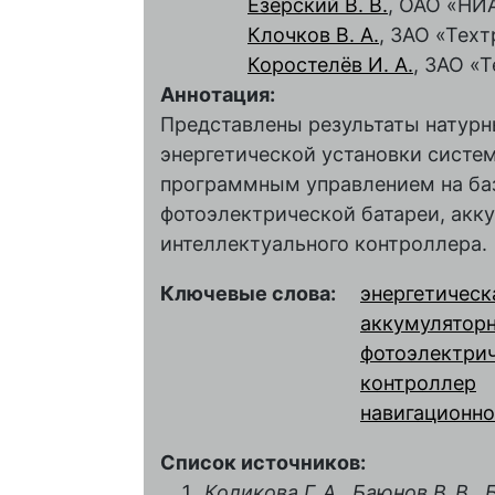
Езерский В. В.
, ОАО «НИ
Клочков В. А.
, ЗАО «Техт
Коростелёв И. А.
, ЗАО «
Аннотация:
Представлены результаты натурн
энергетической установки систе
программным управлением на баз
фотоэлектрической батареи, акк
интеллектуального контроллера.
Ключевые слова:
энергетическ
аккумуляторн
фотоэлектри
контроллер
навигационно
Список источников:
Коликова Г. А., Баюнов В. В.,