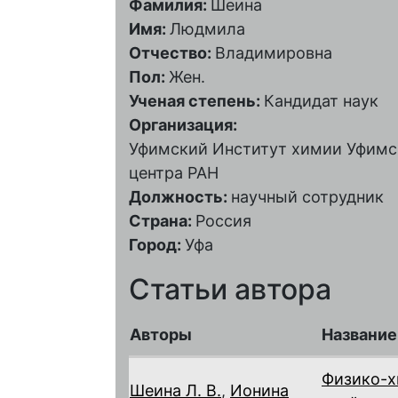
Фамилия:
Шеина
Имя:
Людмила
Отчество:
Владимировна
Пол:
Жен.
Ученая степень:
Кандидат наук
Организация:
Уфимский Институт химии Уфимс
центра РАН
Должность:
научный сотрудник
Страна:
Россия
Город:
Уфа
Статьи автора
Авторы
Название
Физико-х
Шеина Л. В.
,
Ионина