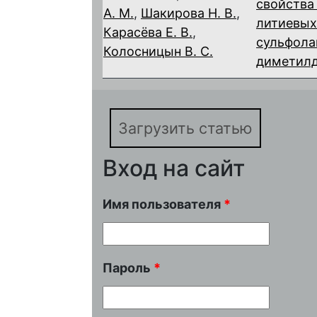
свойства
А. М.
,
Шакирова Н. В.
,
литиевых
Карасёва Е. В.
,
сульфола
Колосницын В. С.
диметил
Загрузить статью
Вход на сайт
Имя пользователя
*
Пароль
*