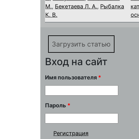
М.
,
Бекетаева Л. А.
,
Рыбалка
ка
К. В.
ос
Загрузить статью
Вход на сайт
Имя пользователя
*
Пароль
*
Регистрация