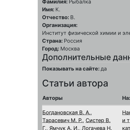
Фамилия:
Рыбалка
Имя:
К.
Отчество:
В.
Организация:
Институт физической химии и эл
Страна:
Россия
Город:
Москва
Дополнительные дан
Показывать на сайте:
да
Статьи автора
Авторы
На
Богдановская В. А.
,
На
Тарасевич М. Р.
,
Систер В.
и 
Г.
,
Ямчук А. И.
,
Логачева Н.
ка