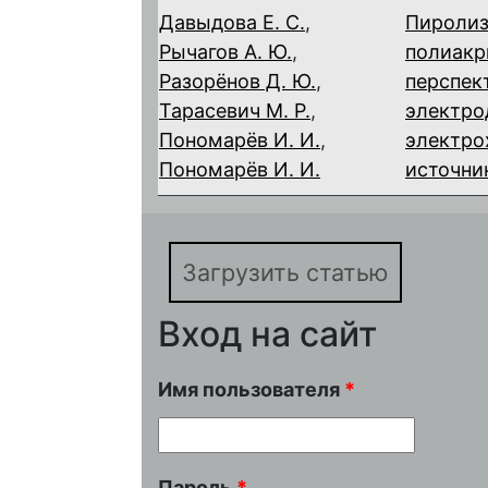
Давыдова Е. С.
,
Пироли
Рычагов А. Ю.
,
полиакр
Разорёнов Д. Ю.
,
перспек
Тарасевич М. Р.
,
электро
Пономарёв И. И.
,
электро
Пономарёв И. И.
источни
Загрузить статью
Вход на сайт
Имя пользователя
*
Пароль
*