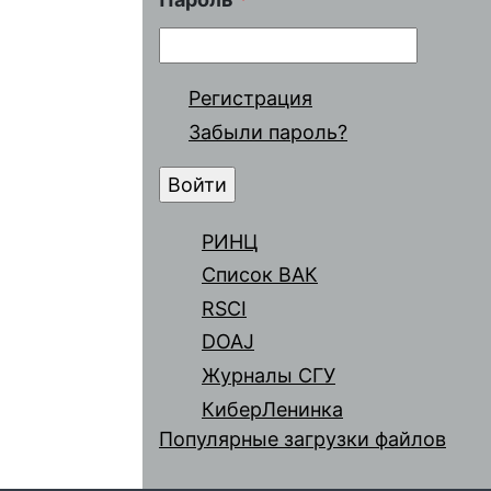
Регистрация
Забыли пароль?
РИНЦ
Список ВАК
RSCI
DOAJ
Журналы СГУ
КиберЛенинка
Популярные загрузки файлов