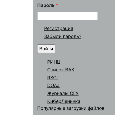
Пароль
*
Регистрация
Забыли пароль?
РИНЦ
Список ВАК
RSCI
DOAJ
Журналы СГУ
КиберЛенинка
Популярные загрузки файлов