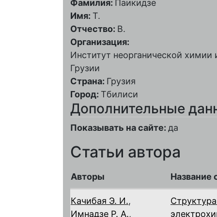
Фамилия:
Паикидзе
Имя:
Т.
Отчество:
В.
Организация:
Институт неорганической химии и
Грузии
Страна:
Грузия
Город:
Тбилиси
Дополнительные дан
Показывать на сайте:
да
Статьи автора
Авторы
Название 
Качибая Э. И.
,
Структура
Имнадзе Р. А.
,
электрохи