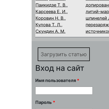
Паикидзе Т. В.
,
допирован
Карсеева Е. И.
,
литий-мар
Коровин Н. В.
,
шпинелей 
Кулова Т. Л.
,
перезаряж
Скундин А. М.
источнико
Загрузить статью
Вход на сайт
Имя пользователя
*
Пароль
*