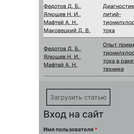
Федотов Д. Б.
,
Диагностик
Ялюшев Н. И.
,
литий-
Мафтей А. Н.
,
тионилхло
Маковецкий Д. В.
тока
Опыт приме
Федотов Д. Б.
,
тионилхло
Ялюшев Н. И.
,
тока в рак
Мафтей А. Н.
технике
Загрузить статью
Вход на сайт
Имя пользователя
*