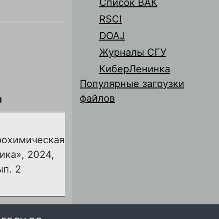
Список ВАК
RSCI
DOAJ
Журналы СГУ
КиберЛенинка
Популярные загрузки
файлов
л
рохимическая
ика», 2024,
ып. 2