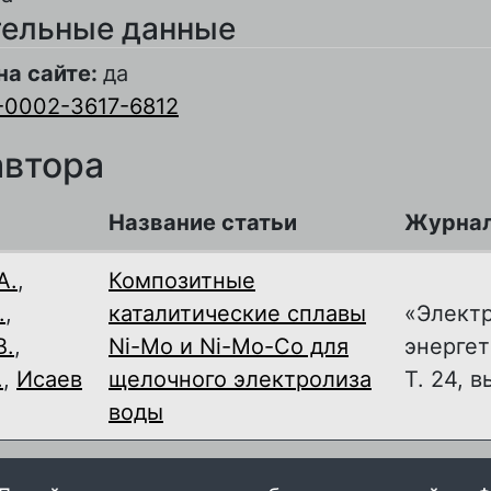
ельные данные
на сайте:
да
-0002-3617-6812
автора
Название статьи
Журна
А.
,
Композитные
.
,
каталитические сплавы
«Элект
В.
,
Ni-Mo и Ni-Mo-Co для
энергет
.
,
Исаев
щелочного электролиза
Т. 24, в
воды