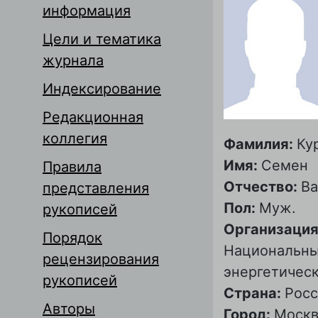
информация
Цели и тематика
журнала
Индексирование
Редакционная
коллегия
Фамилия:
Ку
Имя:
Семен
Правила
Отчество:
Ва
представления
Пол:
Муж.
рукописей
Организация
Порядок
Национальны
рецензирования
энергетическ
рукописей
Страна:
Росс
Авторы
Город:
Москв