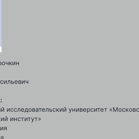
рочкин
сильевич
:
й исследовательский университет «Москов
ий институт»
ия
а