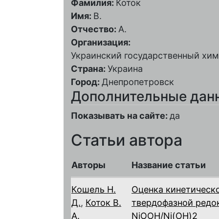
Фамилия:
Коток
Имя:
В.
Отчество:
А.
Организация:
Украинский государственный хим
Страна:
Украина
Город:
Днепропетровск
Дополнительные дан
Показывать на сайте:
да
Статьи автора
Авторы
Название статьи
Кошель Н.
Оценка кинетическ
Д.
,
Коток В.
твердофазной редо
А.
NiOOH/Ni(OH)2