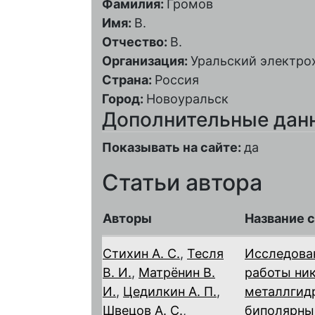
Фамилия:
Громов
Имя:
В.
Отчество:
В.
Организация:
Уральский электро
Страна:
Россия
Город:
Новоуральск
Дополнительные дан
Показывать на сайте:
да
Статьи автора
Авторы
Название 
Стихин А. С.
,
Тесля
Исследова
В. И.
,
Матрёнин В.
работы ни
И.
,
Цедилкин А. П.
,
металлгид
Швецов А. С.
,
биполярны