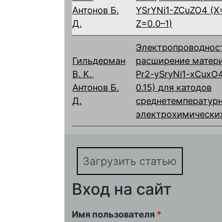
Антонов Б.
YSrYNi1-ZCuZO4 (X=0
Д.
Z=0.0–1)
Электропроводност
Гильдерман
расширение матери
В. К.
,
Pr2-ySryNi1-xCuxO4 
Антонов Б.
0.15) для катодов
Д.
среднетемператур
электрохимически
Загрузить статью
Вход на сайт
Имя пользователя
*