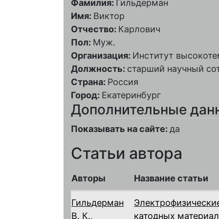
Фамилия:
Гильдерман
Имя:
Виктор
Отчество:
Карлович
Пол:
Муж.
Организация:
Институт высокоте
Должность:
старший научный со
Страна:
Россия
Город:
Екатеринбург
Дополнительные дан
Показывать на сайте:
да
Статьи автора
Авторы
Название статьи
Гильдерман
Электрофизические
В. К.
,
катодных материал