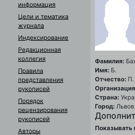
информация
Цели и тематика
журнала
Индексирование
Редакционная
коллегия
Фамилия:
Ба
Имя:
Б.
Правила
Отчество:
П.
представления
Организация
рукописей
Страна:
Укра
Порядок
Город:
Львов
рецензирования
Дополнит
рукописей
Показывать 
Авторы