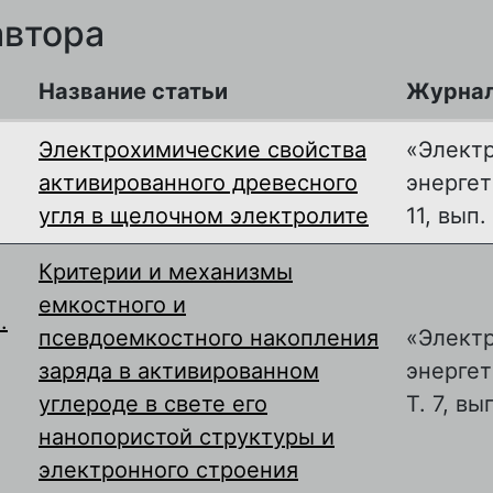
автора
Название статьи
Журна
Электрохимические свойства
«Элект
активированного древесного
энергети
угля в щелочном электролите
11, вып.
Критерии и механизмы
емкостного и
.
псевдоемкостного накопления
«Элект
заряда в активированном
энергет
углероде в свете его
Т. 7, вы
нанопористой структуры и
электронного строения