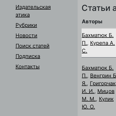
Статьи 
Издательская
этика
Авторы
Рубрики
Бахматюк Б.
Новости
П.
,
Курепа А.
Поиск статей
С.
Подписка
Контакты
Бахматюк Б.
П.
,
Венгрин Б
Я.
,
Григорчак
И. И.
,
Мицов
М. М.
,
Кулик
Ю. О.