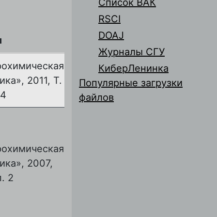
Список ВАК
RSCI
DOAJ
л
Журналы СГУ
рохимическая
КиберЛенинка
ка», 2011, Т.
Популярные загрузки
 4
файлов
рохимическая
ика», 2007,
п. 2