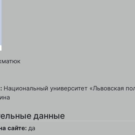
хматюк
:
Национальный университет «Львовская по
ина
ельные данные
на сайте:
да