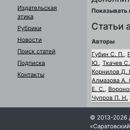
Издательская
Показывать 
этика
Статьи 
Рубрики
Новости
Авторы
Поиск статей
Губин С. П.
,
Подписка
Ю.
,
Ткачев С.
Корнилов Д. 
Контакты
Алмазова А. 
Е. С.
,
Воронов
Чупров П. Н.
© 2013-2026 
«Саратовский