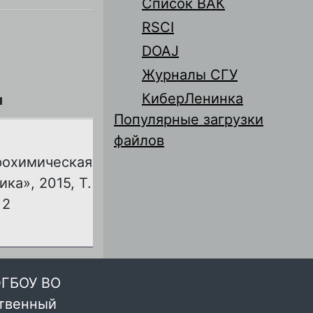
Список ВАК
RSCI
DOAJ
Журналы СГУ
КиберЛенинка
л
Популярные загрузки
файлов
рохимическая
ика», 2015, Т.
 2
ФГБОУ ВО
ственный