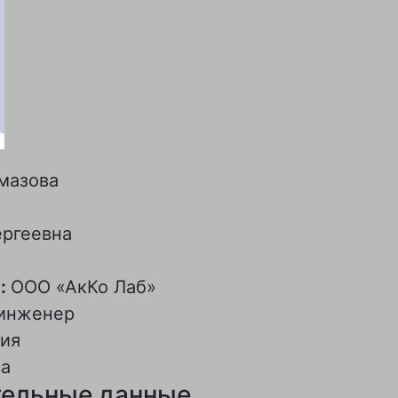
мазова
ргеевна
:
ООО «АкКо Лаб»
инженер
ия
а
ельные данные