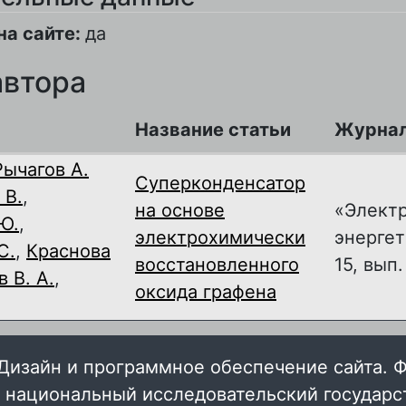
на сайте:
да
автора
Название статьи
Журна
Рычагов А.
Суперконденсатор
 В.
,
на основе
«Элект
Ю.
,
электрохимически
энергет
С.
,
Краснова
восстановленного
15, вып.
 В. А.
,
оксида графена
Дизайн и программное обеспечение сайта. 
 национальный исследовательский государ