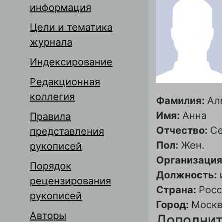
информация
Цели и тематика
журнала
Индексирование
Редакционная
коллегия
Фамилия:
Ал
Имя:
Анна
Правила
Отчество:
Се
представления
Пол:
Жен.
рукописей
Организация
Порядок
Должность:
рецензирования
Страна:
Росс
рукописей
Город:
Москв
Авторы
Дополнит