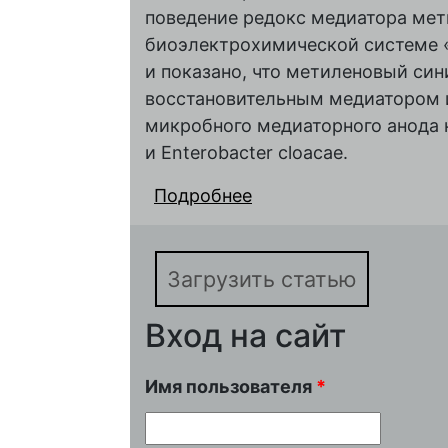
поведение редокс медиатора мет
биоэлектрохимической системе «
и показано, что метиленовый си
восстановительным медиатором 
микробного медиаторного анода на
и Enterobacter cloacae.
Подробнее
о Сравнительное изу
окисления глюкозы в
микроорганизмов Esche
Загрузить статью
Вход на сайт
Имя пользователя
*