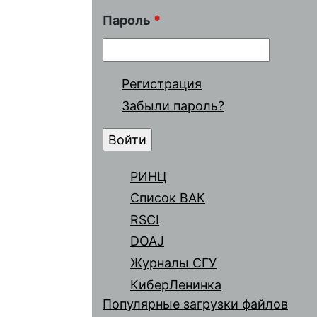
Пароль
*
Регистрация
Забыли пароль?
РИНЦ
Список ВАК
RSCI
DOAJ
Журналы СГУ
КиберЛенинка
Популярные загрузки файлов