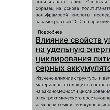
полититаната калия. Основная
образец на основе полититана
вольфрамовой кислоты иссле
параметров при 25°C по аррениу
Подробнее
о Сравнительный ана
Влияние свойств 
полностью твердотел
полититаната калия
на удельную энерг
циклирования лит
серных аккумулят
Изучено влияние структуры и ве
материалов, входящих в состав 
на закономерности циклирования
электрохимического восстановле
изменение емкости и кулоновско