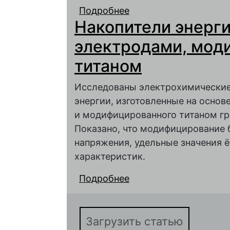
Подробнее
о Влияние свойств у
Накопители энерг
и длительность цикл
электродами, мо
титаном
Исследованы электрохимические
энергии, изготовленные на основ
и модифицированного титаном гр
Показано, что модифицирование 
напряжения, удельные значения 
характеристик.
Подробнее
о Накопители энерги
модифицированными 
Загрузить статью