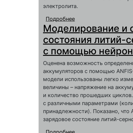
электролита.
Подробнее
о Моделирование хар
Моделирование и 
на основе экспериме
электрохимических с
состояния литий-с
с помощью нейрон
Оценена возможность определени
аккумуляторов с помощью ANFIS-
модели использованы легко изме
величины – напряжение на аккуму
и количество прошедших циклов.
с различными параметрами (кол
принадлежности). Показано, что
зарядовое состояние литий-серн
Подробнее
о Моделирование и о