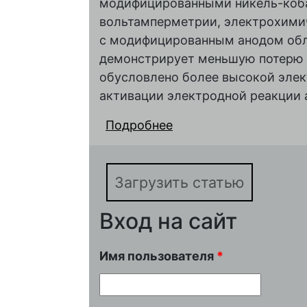
модифицированными никель-коб
вольтамперметрии, электрохими
с модифицированным анодом обл
демонстрирует меньшую потерю 
обусловлено более высокой эле
активации электродной реакции 
Подробнее
о Улучшение характе
никель-кобальтового 
Загрузить статью
Вход на сайт
Имя пользователя
*