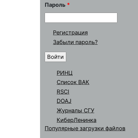
Пароль
*
Регистрация
Забыли пароль?
РИНЦ
Список ВАК
RSCI
DOAJ
Журналы СГУ
КиберЛенинка
Популярные загрузки файлов