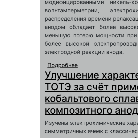
модифицированными никель-к
вольтамперметрии, электр
распределения времени релакса
анодом обладает более высок
меньшую потерю мощности при 
более высокой электропровод
электродной реакции анода.
Подробнее
о УЛУЧШЕНИЕ ХАРАК
Улучшение характ
ПРИМЕНЕНИЯ НИКЕЛ
КОМПОЗИТНОГО АН
ТОТЭ за счёт прим
кобальтового спла
композитного ано
Изучены электрохимические хар
симметричных ячеек с классиче