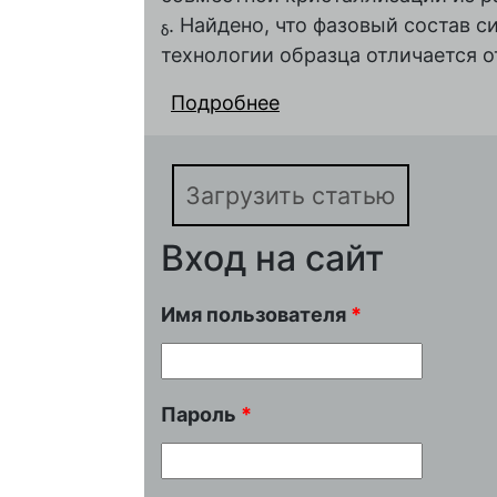
. Найдено, что фазовый состав 
δ
технологии образца отличается о
Подробнее
о Влияние методики 
LaLi0.1Со0.1Fe0.8O3-δ
Загрузить статью
Вход на сайт
Имя пользователя
*
Пароль
*