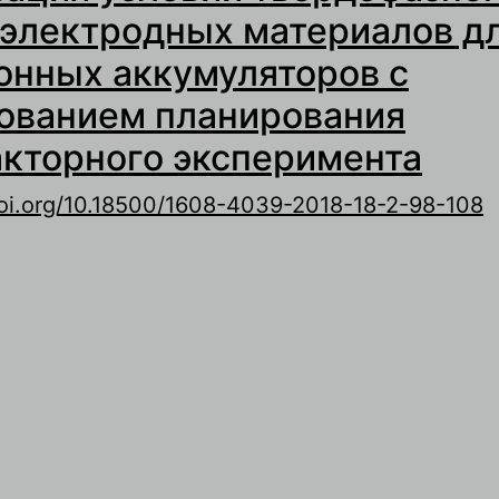
 электродных материалов д
онных аккумуляторов с
ованием планирования
кторного эксперимента
doi.org/10.18500/1608-4039-2018-18-2-98-108
 Оптимизация условий твердофазного синте
лектродных материалов для литий-ионных 
 использованием планирования многофакто
ксперимента