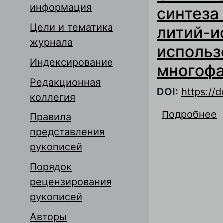
информация
синтеза
Цели и тематика
литий-и
журнала
использ
Индексирование
многофа
Редакционная
DOI:
https://
коллегия
Подробнее
о
Правила
э
представления
с
рукописей
э
Порядок
рецензирования
рукописей
Авторы