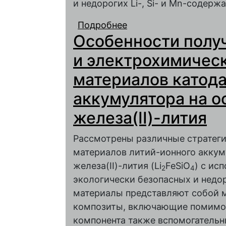
и недорогих Li-, Si- и Mn-содер
Подробнее
о Синтез и электрох
Особенности полу
электродного материа
и электрохимичес
материалов катода
аккумулятора на о
железа(II)-лития
Рассмотрены различные стратеги
материалов литий-ионного аккум
железа(II)-лития (Li
FeSiO
) с ис
2
4
экологически безопасных и недо
материалы представляют собой 
композиты, включающие помимо
компонента также вспомогатель