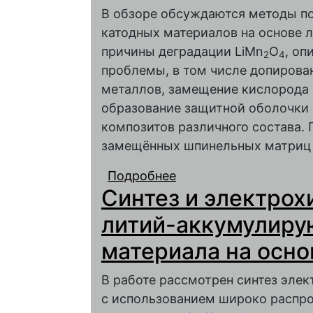
В обзоре обсуждаются методы п
катодных материалов на основе 
причины деградации LiMn
O
, оп
2
4
проблемы, в том числе допиров
металлов, замещение кислорода 
образование защитной оболочки 
композитов различного состава.
замещённых шпинельных матриц в
Подробнее
о Литий-марганцевые
Синтез и электрох
энергоёмкости
литий-аккумулиру
материала на осно
В работе рассмотрен синтез элек
с использованием широко распро