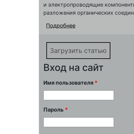
и электропроводящие компоненты
разложения органических соедин
Подробнее
о Особенности получ
материалов катода ли
ортосиликата железа(
Загрузить статью
Вход на сайт
Имя пользователя
*
Пароль
*