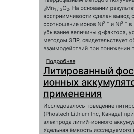
Mn
O
. На основании результ
3
1 / 3
2
восприимчивости сделан вывод о
2 +
3 +
соотношение ионов Ni
и Ni
в 
убывание величины g-фактора, у
методом ЭПР, свидетельствует о
взаимодействий при понижении 
Подробнее
о Определение заряд
Литированный фос
металлов, входящих в
методами
ионных аккумулят
применения
Исследовалось поведение литиро
(Phostech Lithium Inc, Канада) п
электрода литий-ионного аккумул
Удельная ёмкость исследуемого 