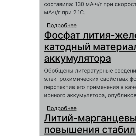
составила: 130 мА·ч/г при скорост
мА·ч/г при 2.1C.
Подробнее
о Литированный фосф
Фосфат лития-желе
широкого применени
катодный материал
аккумулятора
Обобщены литературные сведени
электрохимических свойствах фо
перспектив его применения в кач
ионного аккумулятора, опубликов
Подробнее
о Фосфат лития-желе
Литий-марганцевы
литий-ионного аккум
повышения стабил