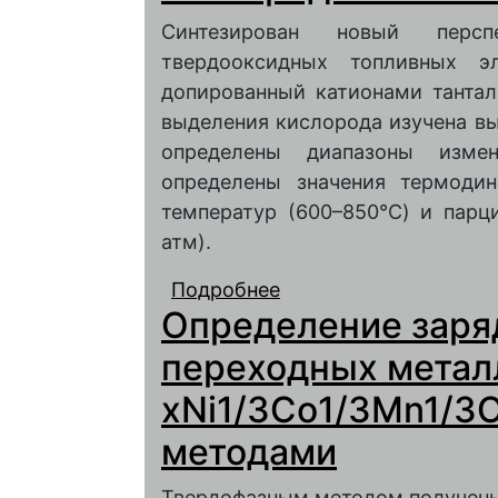
Синтезирован новый перс
твердооксидных топливных эл
допированный катионами танта
выделения кислорода изучена в
определены диапазоны изме
определены значения термоди
температур (600–850°C) и парц
атм).
Подробнее
о Синтез нового като
Определение заря
топливных элементов 
исследование зависи
переходных металл
кислородного обмена
xNi1/3Co1/3Mn1/3
методами
Твердофазным методом получены