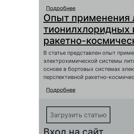
Подробнее
о К вопросу об изме
Опыт применения 
тока (ХИТ)
тионилхлоридных и
ракетно-космичес
В статье представлен опыт прим
электрохимической системы лити
основе в бортовых системах эле
перспективной ракетно-космичес
Подробнее
о Опыт применения л
ракетно-космической
Загрузить статью
Вход на сайт