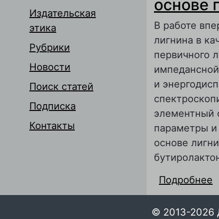
основе 
Издательская
В работе вп
этика
лигнина в ка
Рубрики
первичного л
Новости
импедансной
и энергодис
Поиск статей
спектроскоп
Подписка
элементный 
Контакты
параметры и 
основе лигни
бутиролакто
Подробнее
о
г
© 2013-2026 