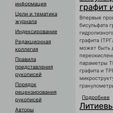
информация
графит 
Цели и тематика
Впервые про
журнала
бисульфата г
Индексирование
гидролизног
графита (ТРГ
Редакционная
может быть д
коллегия
переокислен
Правила
параметры Т
представления
графита и ТР
рукописей
микрострукту
Порядок
гранулометри
рецензирования
Подробнее
о
рукописей
Литиевы
г
Авторы