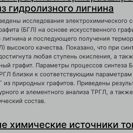
из гидролизного лигнина
ведены исследования электрохимического с
рафита (БГЛ) на основе искусственного граф
о лигнина и последующего получения термо
Л) высокого качества. Показано, что при син
остигнута любая ступень окисления, а так
ный графит. Параметры процессов синтеза Б
РГЛ близки к соответствующим параметрам
Г из природных графитов. Приведены резуль
рного и элементного анализа ТРГЛ, а также
ческий состав.
 Бисульфат графита и терморасширенный гр
е химические источники то
идролизного лигнина