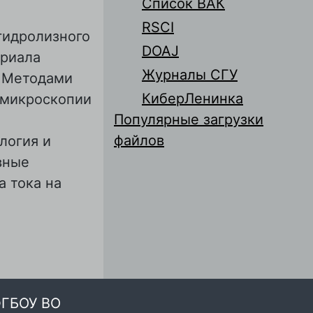
Список ВАК
RSCI
гидролизного
DOAJ
ериала
Журналы СГУ
. Методами
КиберЛенинка
 микроскопии
Популярные загрузки
файлов
логия и
вные
а тока на
снове
ФГБОУ ВО