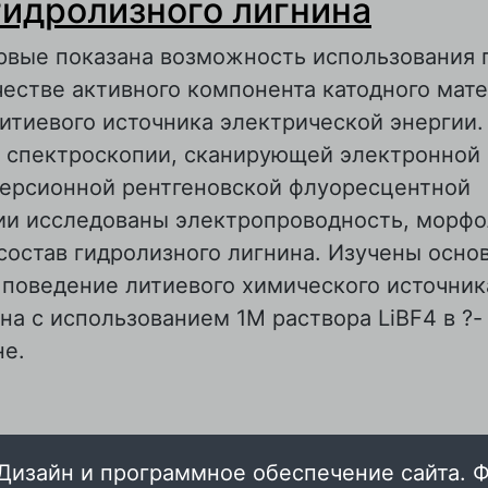
гидролизного лигнина
ервые показана возможность использования 
честве активного компонента катодного мат
итиевого источника электрической энергии
 спектроскопии, сканирующей электронной
персионной рентгеновской флуоресцентной
ии исследованы электропроводность, морфо
состав гидролизного лигнина. Изучены осно
поведение литиевого химического источник
на с использованием 1М раствора LiBF4 в ?-
не.
 Литиевые химические источники тока на о
идролизного лигнина
Дизайн и программное обеспечение сайта. 