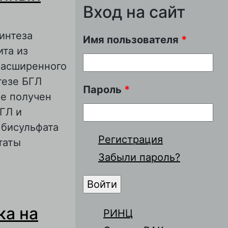
Вход на сайт
интеза
Имя пользователя
*
ита из
расширенного
тезе БГЛ
Пароль
*
же получен
ГЛ и
 бисульфата
Регистрация
таты
Забыли пароль?
афит из
ка на
РИНЦ