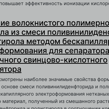
 повышает эффективность ионизации кислор
 Эффективность ионизации кислорода в мак
ие волокнистого полимерно
ислотного аккумулятора с использованием 
з абсорбтивно-стеклянной матрицы и нетка
ла из смеси поливинилиден
олокнистого материала на основе поливини
тирола методом бескапилля
 полистирола
формования для сепаратор
чного свинцово-кислотного
ятора
ссмотрены наиболее значимые свойства фор
а основе смеси поливинилиденфторида и пол
скапиллярного электроформования нетканых
о материал, полученный из смешанного раст
енфторида и полистирола в соотношении ко