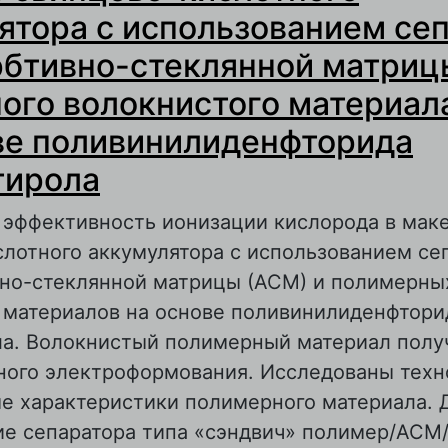
ятора с использованием се
рбтивно-стеклянной матриц
ного волокнистого материал
ве поливинилиденфторида
тирола
 эффективность ионизации кислорода в мак
лотного аккумулятора с использованием се
вно-стеклянной матрицы (АСМ) и полимерны
 материалов на основе поливинилиденфтор
ла. Волокнистый полимерный материал полу
ного электроформования. Исследованы техн
е характеристики полимерного материала. Д
ие сепаратора типа «сэндвич» полимер/АСМ