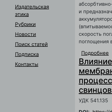
абсорбтивно
Издательская
и предназна
этика
аккумулятор
Рубрики
(впитываемос
скорость пог
Новости
поглощения 
Поиск статей
Подробнее
о
Подписка
Влияние
с
Контакты
мембран
процесс
свинцов
УДК 541.135
DOI:
https:/