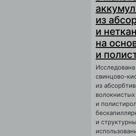
аккумул
из абсо
и нетка
на осно
и полис
Исследована
свинцово-кис
из абсорбти
волокнистых
и полистиро
бескапилляр
и структурны
использован