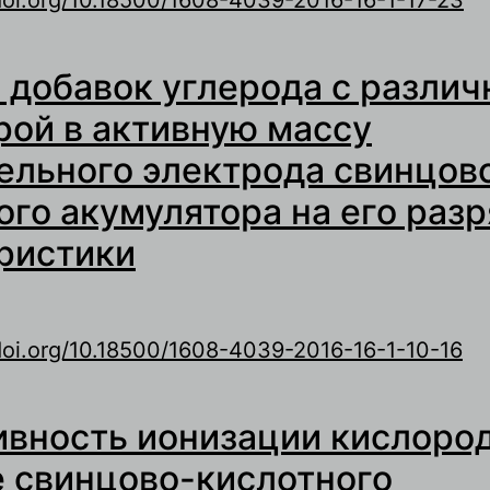
 Влияние пористой структуры полимерной 
 добавок углерода с различ
снове фторопласта Ф-42 на процесс иониза
 макете свинцово-кислотного аккумулятора
рой в активную массу
ельного электрода свинцов
ого акумулятора на его раз
ристики
/doi.org/10.18500/1608-4039-2016-16-1-10-16
 Влияние добавок углерода с различной стр
вность ионизации кислоро
ктивную массу отрицательного электрода с
ислотного акумулятора на его разрядные ха
е свинцово-кислотного