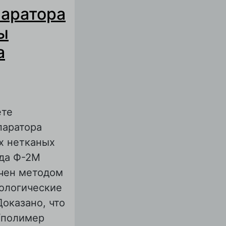
паратора
ы
а
ете
паратора
х нетканых
ида Ф-2М
чен методом
ологические
оказано, что
/полимер