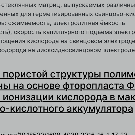
-стеклянных матриц, выпускаемых различн
ченных для герметизированных свинцово-ки
ов: сжимаемость, электролитная ёмкость
ть), скорость капиллярного подъема электр
лощения кислорода на свинцовом электроде
водорода на диоксидносвинцовом электроде
 Ионизация кислорода и водорода на рабочи
 пористой структуры поли
винцово-кислотного аккумулятора
ы на основе фторопласта Ф
 ионизации кислорода в ма
о-кислотного аккумулятора
/doi.org/10.18500/1608-4039-2016-16-1-17-23