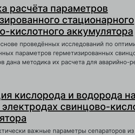
а расчёта параметров
зированного стационарного
о-кислотного аккумулятора
 основе проведённых исследований по оптим
нных параметров герметизированных свинц
в дана методика их расчета для аварийно-р
 Методика расчёта параметров герметизиро
ия кислорода и водорода н
тационарного свинцово-кислотного аккумул
 электродах свинцово-кисл
ятора
ктически важные параметры сепараторов из