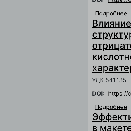
Подробнее
о
Влияние
о
в
структу
отрицат
кислотн
характе
УДК 541.135
DOI:
https:/
Подробнее
о
Эффекти
а
к
в макет