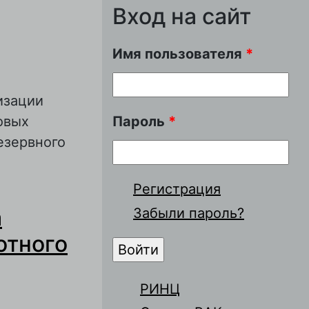
Вход на сайт
Имя пользователя
*
изации
овых
Пароль
*
езервного
Регистрация
ванного
а
Забыли пароль?
ятора
отного
РИНЦ