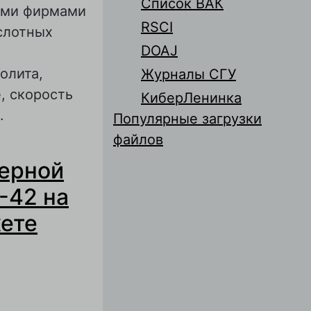
Список ВАК
ыми фирмами
RSCI
слотных
DOAJ
олита,
Журналы СГУ
, скорость
КиберЛенинка
.
Популярные загрузки
файлов
х электродах
мерной
-42 на
кете