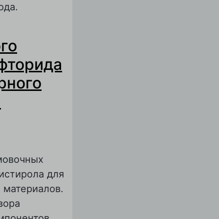
ода.
ете свинцово-
го
сепаратора
ного
фторида
лиденфторида
рного
а
мовочных
истирола для
 материалов.
вора
мпонентов