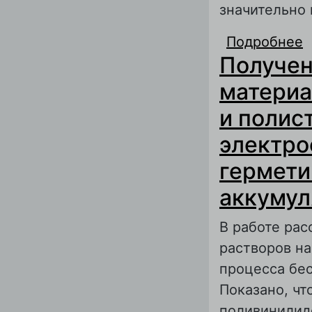
значительно
Подробнее
о
Получен
к
и
материа
в
и полис
и
электро
гермети
аккумул
В работе ра
растворов н
процесса бе
Показано, чт
поливинилид