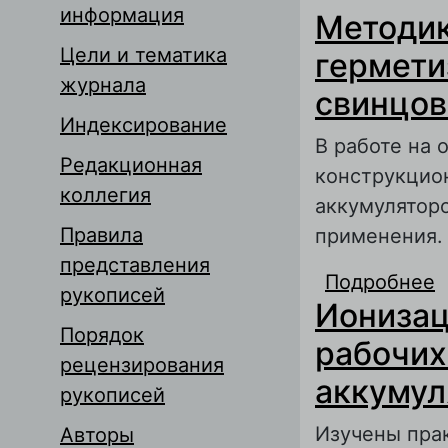
информация
Методик
Цели и тематика
гермети
журнала
свинцов
Индексирование
В работе на
Редакционная
конструкцио
коллегия
аккумуляторо
Правила
применения.
представления
Подробнее
о
рукописей
Ионизац
с
Порядок
рабочих
рецензирования
аккумул
рукописей
Изучены пра
Авторы