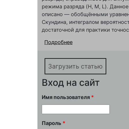
режима разряда (H, M, L). Данно
описано — обобщёнными уравнен
Скундина, интегралом вероятност
достаточной для практики точно
Подробнее
о Обобщённая модел
аккумуляторов от ток
Загрузить статью
Вход на сайт
Имя пользователя
*
Пароль
*