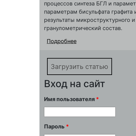
процессов синтеза БГЛ и параме
параметрам бисульфата графита 
результаты микроструктурного и 
гранулометрический состав.
Подробнее
о Бисульфат графита
гидролизного лигнин
Загрузить статью
Вход на сайт
Имя пользователя
*
Пароль
*