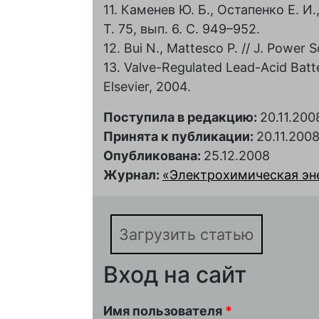
11. Каменев Ю. Б., Остапенко Е. И.
Т. 75, вып. 6. С. 949–952.
12. Bui N., Mattesco P. // J. Power S
13. Valve-Regulated Lead-Acid Batt
Elsevier, 2004.
Поступила в редакцию:
20.11.200
Принята к публикации:
20.11.200
Опубликована:
25.12.2008
Журнал:
«Электрохимическая энер
Загрузить статью
Вход на сайт
Имя пользователя
*