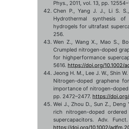
Phys., 2011, vol. 13, pp. 1255
Chen P., Yang J. J., Li S. S.
Hydrothermal synthesis of
hydrogels for ultrafast superc
256.
Wen Z., Wang X., Mao S., Bo 
Crumpled nitrogen-doped grap
for highperformance supercapa
5616.
https://doi.org/10.1002
Jeong H. M., Lee J. W., Shin W. H
Nitrogen-doped graphene for
importance of nitrogen-doped si
pp. 2472–2477.
https://doi.or
Wei J., Zhou D., Sun Z., Deng Y
rich nitrogen-doped ordere
supercapacitors. Adv. Funct
https://doi.org/10.1002/adfm.