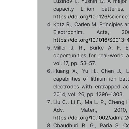
Luzinov I., Yushin G. A major
capacity Li-ion batteries
https://doi.org/10.1126/scienc
Kotz R., Carlen M. Principles a
Electrochim. Acta, 
https://doi.org/10.1016/S0013
Miller J. R., Burke A. F. E
opportunities for real-world a
vol. 17, pp. 53–57.
Huang X., Yu H., Chen J., L
capabilities of lithium-ion ba
electrodes with entrapped act
2014, vol. 26, pp. 1296–1303.
Liu C., Li F., Ma L. P., Cheng
Adv. Mater., 201
https://doi.org/10.1002/adma
Chaudhuri R. G., Paria S. Cor