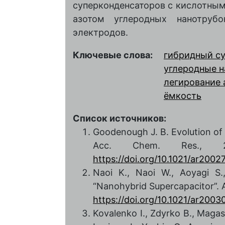
суперконденсаторов с кислотным
азотом углеродных нанотруб
электродов.
Ключевые слова:
гибридный с
углеродные н
легирование 
ёмкость
Список источников:
Goodenough J. B. Evolution of 
Acc. Chem. Res., 2
https://doi.org/10.1021/ar2002
Naoi K., Naoi W., Aoyagi S
“Nanohybrid Supercapacitor”. A
https://doi.org/10.1021/ar200
Kovalenko I., Zdyrko B., Magasi