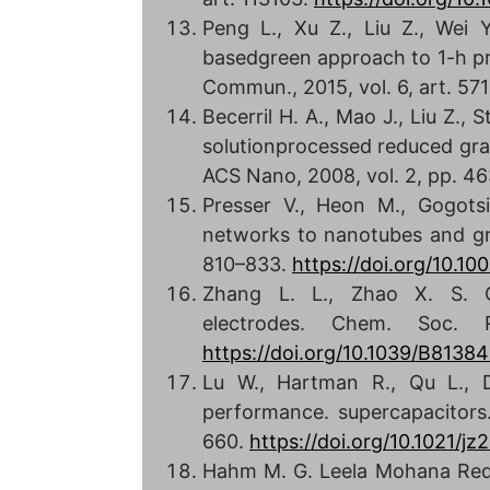
Peng L., Xu Z., Liu Z., Wei 
basedgreen approach to 1-h pr
Commun., 2015, vol. 6, art. 57
Becerril H. A., Mao J., Liu Z.,
solutionprocessed reduced gra
ACS Nano, 2008, vol. 2, pp. 4
Presser V., Heon M., Gogots
networks to nanotubes and gra
810–833.
https://doi.org/10.1
Zhang L. L., Zhao X. S. C
electrodes. Chem. Soc. 
https://doi.org/10.1039/B8138
Lu W., Hartman R., Qu L., D
performance. supercapacitors.
660.
https://doi.org/10.1021/j
Hahm M. G. Leela Mohana Reddy