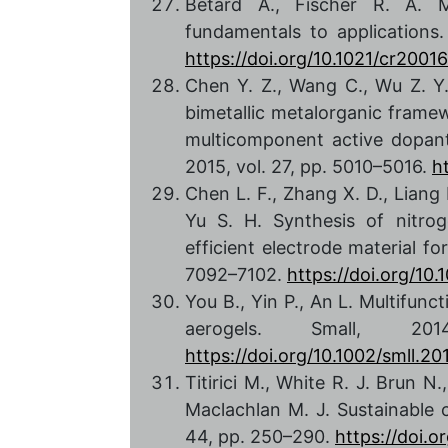
Betard A., Fischer R. A. M
fundamentals to applications.
https://doi.org/10.1021/cr2001
Chen Y. Z., Wang C., Wu Z. Y.
bimetallic metalorganic frame
multicomponent active dopants
2015, vol. 27, pp. 5010–5016.
h
Chen L. F., Zhang X. D., Liang 
Yu S. H. Synthesis of nitro
efficient electrode material fo
7092–7102.
https://doi.org/10
You B., Yin P., An L. Multifun
aerogels. Small, 2
https://doi.org/10.1002/smll.2
Titirici M., White R. J. Brun N.
Maclachlan M. J. Sustainable 
44, pp. 250–290.
https://doi.