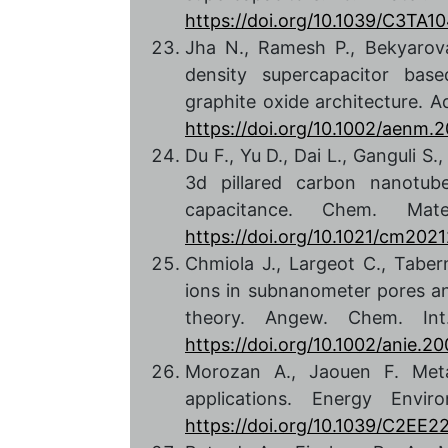
https://doi.org/10.1039/C3TA1
Jha N., Ramesh P., Bekyarova
density supercapacitor ba
graphite oxide architecture. A
https://doi.org/10.1002/aenm.
Du F., Yu D., Dai L., Ganguli S
3d pillared carbon nanotub
capacitance. Chem. Mat
https://doi.org/10.1021/cm202
Chmiola J., Largeot C., Taber
ions in subnanometer pores an
theory. Angew. Chem. Int
https://doi.org/10.1002/anie.
Morozan A., Jaouen F. Meta
applications. Energy Envi
https://doi.org/10.1039/C2EE