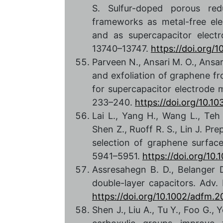
S. Sulfur-doped porous re
frameworks as metal-free ele
and as supercapacitor electr
13740–13747.
https://doi.org
Parveen N., Ansari M. O., Ansar
and exfoliation of graphene f
for supercapacitor electrode m
233–240.
https://doi.org/10.
Lai L., Yang H., Wang L., Teh
Shen Z., Ruoff R. S., Lin J. Pr
selection of graphene surface
5941–5951.
https://doi.org/10
Assresahegn B. D., Belanger D
double-layer capacitors. Adv.
https://doi.org/10.1002/adfm.
Shen J., Liu A., Tu Y., Foo G.,