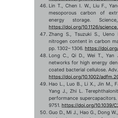
Lin T., Chen I. W., Liu F., Y
mesoporous carbon of extra
energy storage. Scienc
https://doi.org/10.1126/scienc
Zhang S., Tsuzuki S., Ueno 
nitrogen content in carbon mat
pp. 1302– 1306.
https://doi.or
Long C., Qi D., Wei T., Yan 
networks for high energy dens
coated bacterial cellulose. Adv
https://doi.org/10.1002/adfm.
Hao L., Luo B., Li X., Jin M., 
Yang J., Zhi L. Terephthaloni
performance supercapacitors. 
9751.
https://doi.org/10.1039
Guo D., Mi J., Hao G., Dong W.,