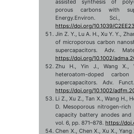
assisted synthesis of poly(
porous carbons with supe
Energy.Environ. Sci
https://doi.org/10.1039/C2EE2
Jin Z. Y., Lu A. H., Xu Y. Y., Zh
of microporous carbon nanoshe
supercapacitors. Adv. Ma
https://doi.org/10.1002/adma
Zhu H., Yin J., Wang X., 
heteroatom-doped carbon
supercapacitors. Adv. Func
https://doi.org/10.1002/adfm.
Li Z., Xu Z., Tan X., Wang H., H
D. Mesoporous nitrogen-rich 
capacity battery anodes and s
vol. 6, pp. 871–878.
https://do
Chen X., Chen X., Xu X., Yang 