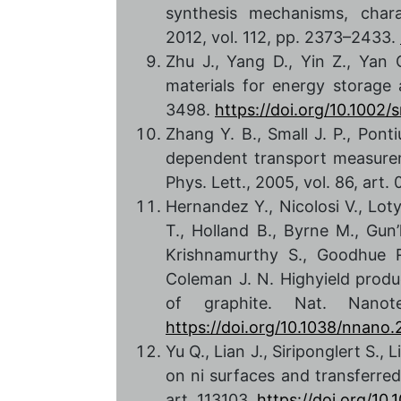
synthesis mechanisms, chara
2012, vol. 112, pp. 2373–2433.
Zhu J., Yang D., Yin Z., Ya
materials for energy storage 
3498.
https://doi.org/10.1002
Zhang Y. B., Small J. P., Ponti
dependent transport measurem
Phys. Lett., 2005, vol. 86, art.
Hernandez Y., Nicolosi V., Loty
T., Holland B., Byrne M., Gun’
Krishnamurthy S., Goodhue R.
Coleman J. N. Highyield produ
of graphite. Nat. Nanot
https://doi.org/10.1038/nnano
Yu Q., Lian J., Siriponglert S.,
on ni surfaces and transferred 
art. 113103.
https://doi.org/10