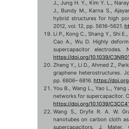
J., Jung H. Y., Kim Y. L., Nara
J., Bundy M., Karna S., Ajay
hybrid structures for high po
2012, vol. 12, pp. 5616–5621.
h
Li P., Kong C., Shang Y., Shi E.,
Cao A., Wu D. Highly deform
supercapacitor electrodes.
https://doi.org/10.1039/C3NR
Zheng Y., Li D., Ahmed Z., Par
graphene heterostructures. Jo
pp. 6806– 6816.
https://doi.o
You B., Wang L., Yao L., Yan
networks for supercapacitor. 
https://doi.org/10.1039/C3CC
Wang S., Dryfe R. A. W. Gra
nanotubes on carbon cloth as 
supercapacitors. J. Mater