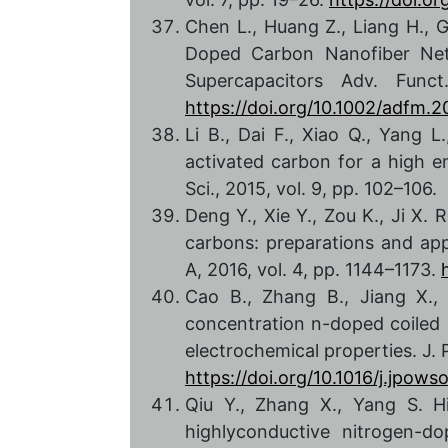
Chen L., Huang Z., Liang H., 
Doped Carbon Nanofiber Netw
Supercapacitors Adv. Funct
https://doi.org/10.1002/adfm.
Li B., Dai F., Xiao Q., Yang 
activated carbon for a high e
Sci., 2015, vol. 9, pp. 102–106.
Deng Y., Xie Y., Zou K., Ji X
carbons: preparations and app
A, 2016, vol. 4, pp. 1144–1173.
Cao B., Zhang B., Jiang X.,
concentration n-doped coiled 
electrochemical properties. J. 
https://doi.org/10.1016/j.jpows
Qiu Y., Zhang X., Yang S. H
highlyconductive nitrogen-