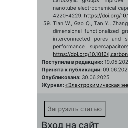
carboxylic groups improve 
nanotube electrochemical capac
4220–4229.
https://doi.org/1
Tian W., Gao Q., Tan Y., Zhang 
dimensional functionalized g
interconnected pores and s
performance supercapacito
https://doi.org/10.1016/j.carbo
Поступила в редакцию:
19.05.20
Принята к публикации:
09.06.202
Опубликована:
30.06.2025
Журнал:
«Электрохимическая энер
Загрузить статью
Вход на сайт