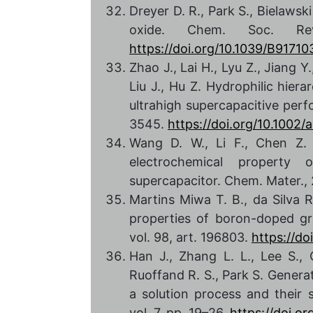
Dreyer D. R., Park S., Bielawsk
oxide. Chem. Soc. Re
https://doi.org/10.1039/B9171
Zhao J., Lai H., Lyu Z., Jiang Y
Liu J., Hu Z. Hydrophilic hie
ultrahigh supercapacitive perf
3545.
https://doi.org/10.100
Wang D. W., Li F., Chen Z.
electrochemical property
supercapacitor. Chem. Mater., 
Martins Miwa T. B., da Silva R
properties of boron-doped gr
vol. 98, art. 196803.
https://do
Han J., Zhang L. L., Lee S., O
Ruoffand R. S., Park S. Gener
a solution process and their 
vol. 7, pp. 19–26.
https://doi.o