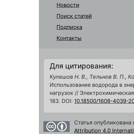
Новости
Поиск статей
Подписка
Контакты
Для цитирования:
Кулешов Н. В., Тельнов В. П., К
Использование водорода в эне
нагрузок // Электрохимическая э
183. DOI:
10.18500/1608-4039-2
Статья опубликована 
Attribution 4.0 Interna