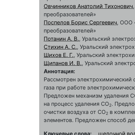
Овчинников Анатолий Тихонович
преобразователей»
Поспелов Борис Сергеевич
, ООО
преобразователей»
Потанин А. В.
, Уральский электр
Стихин А. С.
, Уральский электро
Шихов Е. Г.
, Уральский электрох
Щипанов И. В.
, Уральский элект
Аннотация:
Рассмотрен электрохимический с
газа при работе электрохимическ
Предложен механизм удаления 
на процесс удаления CO
. Предл
2
очистки воздуха от CO
в компле
2
элементов. Предложен способ де
Ключевые слова:
щелочной во