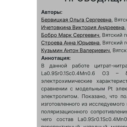
Авторы:
Бервицкая Ольга Сергеевна
, Вят
Ичетовкина Виктория Андреевна
Бобро Марк Сергеевич
, Вятский 
Строева Анна Юрьевна
, Вятский 
Кузьмин Антон Валериевич
, Вятс
Аннотация:
В данной работе цитрат-нитр
La0.9Sr0.1Sс0.4Mn0.6 O3 –
электрохимические характери
сравнении с модельным Pt эле
электролитом. Показано, что п
изготовленного из исследуемого
поляризационного сопротивлени
чего состав La0.9Sr0.1Sс0.4
перспективный катодный матер