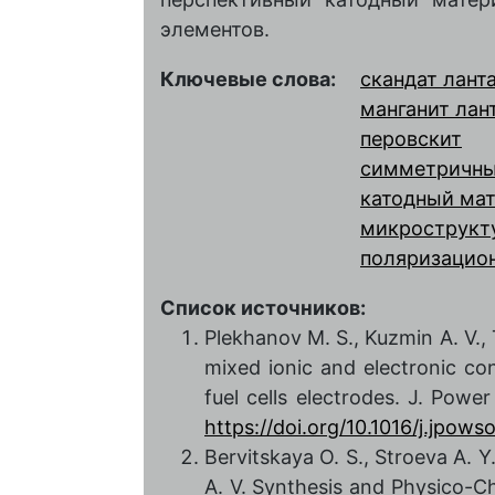
элементов.
Ключевые слова:
скандат лант
манганит лан
перовскит
симметричны
катодный ма
микрострукт
поляризацио
Список источников:
Plekhanov М. S., Kuzmin A. V., 
mixed ionic and electronic c
fuel cells electrodes. J. Powe
https://doi.org/10.1016/j.jpow
Bervitskaya O. S., Stroeva A. Y
A. V. Synthesis and Physico-C