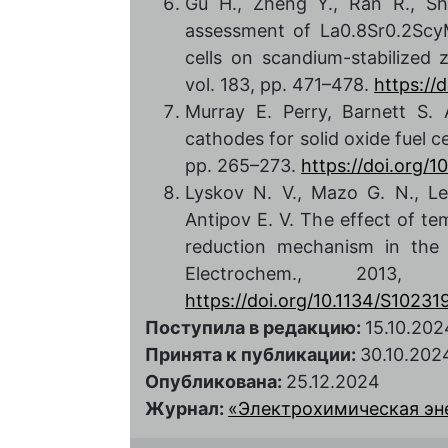
Gu H., Zheng Y., Ran R., Sh
assessment of La0.8Sr0.2Scy
cells on scandium-stabilized 
vol. 183, pp. 471–478.
https://
Murray E. Perry, Barnett S.
cathodes for solid oxide fuel cel
pp. 265–273.
https://doi.org/
Lyskov N. V., Mazo G. N., Leo
Antipov E. V. The effect of t
reduction mechanism in the 
Electrochem., 20
https://doi.org/10.1134/S102
Поступила в редакцию:
15.10.202
Принята к публикации:
30.10.202
Опубликована:
25.12.2024
Журнал:
«Электрохимическая энер