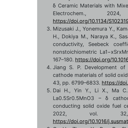
δ Ceramic Materials with Mixe
Electrochem., 2
https://doi.org/10.1134/S102
Mizusaki J., Yonemura Y., Kam
H., Dokiya M., Naraya K., Sas
conductivity, Seebeck coeff
nonstoichiometric La1−xSrxMn
167–180.
https://doi.org/10.1
Jiang S. P. Development of 
cathode materials of solid oxide
43, pp. 6799–6833.
https://do
Dai H., Yin Y., Li X., Ma 
La0.5Sr0.5MnO3 – δ cathod
conducting solid oxide fuel c
2022, vol. 32
https://doi.org/10.1016/j.susm