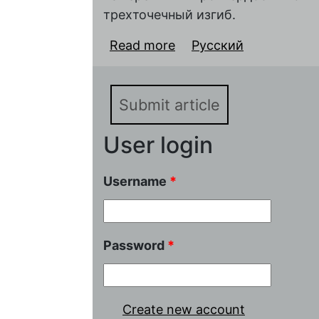
трехточечный изгиб.
Read more
about Получение несу
Русский
допированного самари
печати
Submit article
User login
Username
*
Password
*
Create new account