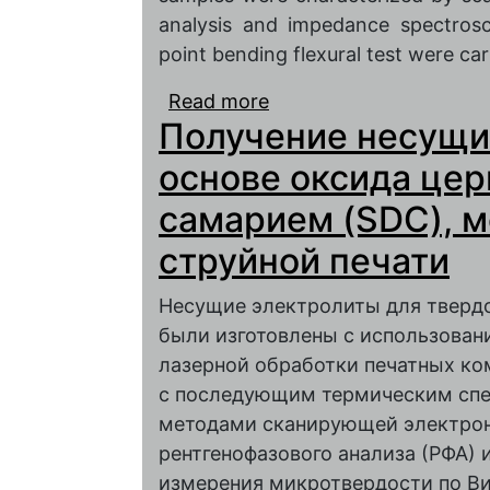
analysis and impedance spectrosc
point bending flexural test were car
Read more
about Fabrication of s
Получение несущи
cerium oxide by hybrid i
основе оксида цер
самарием (SDC), 
струйной печати
Несущие электролиты для тверд
были изготовлены с использован
лазерной обработки печатных ко
с последующим термическим спе
методами сканирующей электрон
рентгенофазового анализа (РФА)
измерения микротвердости по Ви